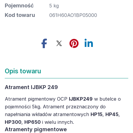
Pojemność
5 kg
Kod towaru
061H60AO1BP05000
Opis towaru
Atrament IJBKP 249
Atrament pigmentowy OCP
IJBKP249
w butelce o
pojemności 5kg. Atrament przeznaczony do
napełniania wkładów atramentowych
HP15
,
HP45
,
HP300
,
HP650
i wielu innych.
Atramenty pigmentowe