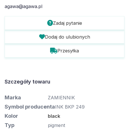
agawa@agawa.pl
Zadaj pytanie
Dodaj do ulubionych
Przesyłka
Szczegóły towaru
Marka
ZAMIENNIK
Symbol producenta
INK BKP 249
Kolor
black
Typ
pigment