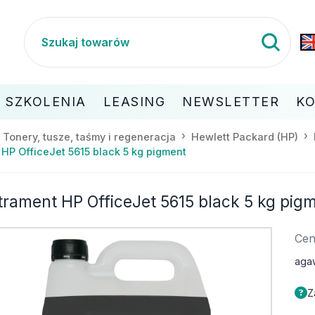
SZKOLENIA
LEASING
NEWSLETTER
K
Tonery, tusze, taśmy i regeneracja
Hewlett Packard (HP)
 HP OfficeJet 5615 black 5 kg pigment
trament HP OfficeJet 5615 black 5 kg pig
Cen
aga
Z