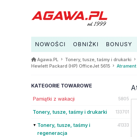
NOWOŚCI
OBNIŻKI
BONUSY
Agawa.PL
Tonery, tusze, taśmy i drukarki
Atrament
Hewlett Packard (HP) OfficeJet 5615
KATEGORIE TOWAROWE
A
Pamiątki z wakacji
5805
Tonery, tusze, taśmy i drukarki
133701
Tonery, tusze, taśmy i
41333
regeneracja