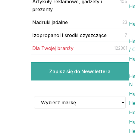
Artykuły reklamowe, gadżety i
105
He
prezenty
Nadruki jadalne
23
He
Izopropanol i środki czyszczące
7
He
Dla Twojej branży
122301
/ 
He
Zapisz się do Newslettera
He
N
He
He
He
He
He