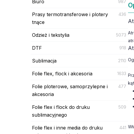
Biuro
987
O
Prasy termotransferowe i plotery
436
At
tnące
At
Odzież i tekstylia
5073
at
DTF
At
918
Og
Sublimacja
2110
Folie flex, flock i akcesoria
1633
Pr
ką
Folie ploterowe, samoprzylepne i
477
akcesoria
Folie flex i flock do druku
509
sublimacyjnego
Wł
Folie flex i inne media do druku
441