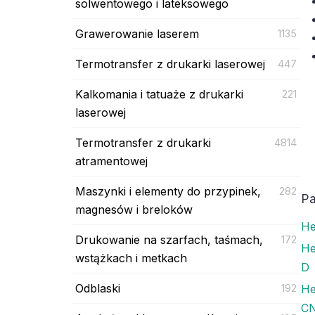
solwentowego i lateksowego
Grawerowanie laserem
1135
Termotransfer z drukarki laserowej
447
Kalkomania i tatuaże z drukarki
221
laserowej
Termotransfer z drukarki
4814
atramentowej
Maszynki i elementy do przypinek,
282
Pa
magnesów i breloków
He
Drukowanie na szarfach, taśmach,
172
He
wstążkach i metkach
D
Odblaski
192
He
CN