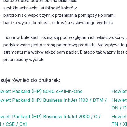
bardzo dobra odporność na blaknięcie
szybkie schnięcie i stabilność kolorów
bardzo niski współczynnik przenikania pomiędzy kolorami
bardzo wysoki kontrast i ostrość uzyskiwanego wydruku
Tusze w butelkach różnią się pod względem ich właściwości w 
podyktowane jest ochroną patentową produktu. Nie wpływa to 
atramentu ma wpływ także sam papier. Dlatego tak ważny jest 
przeniesiony wydruk.
suje również do drukarek:
wlett Packard (HP) 8040 e-All-in-One
Hewlet
wlett Packard (HP) Business InkJet 1100 / DTM /
Hewlet
DN / 
wlett Packard (HP) Business InkJet 2000 / C /
Hewlet
 / CSE / CXI
TN / X