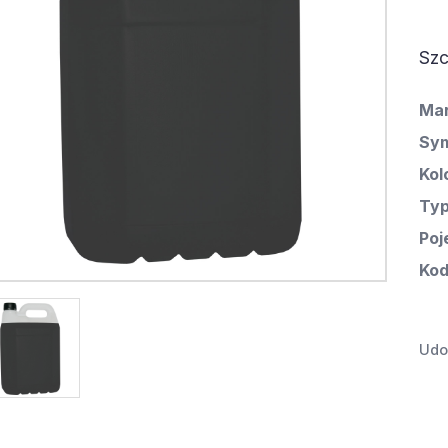
Szc
Ma
Sym
Kol
Ty
Poj
Kod
Udos