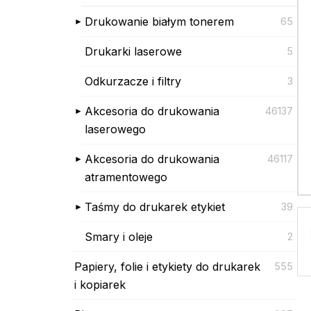
Drukowanie białym tonerem
65
Drukarki laserowe
5
Odkurzacze i filtry
3
Akcesoria do drukowania
46137
laserowego
Akcesoria do drukowania
46117
atramentowego
Taśmy do drukarek etykiet
39
Smary i oleje
2
Papiery, folie i etykiety do drukarek
555
i kopiarek