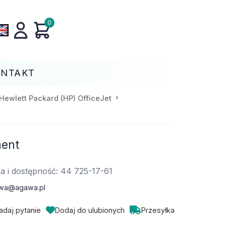
0
ONTAKT
Hewlett Packard (HP) OfficeJet
ment
a i dostępność: 44 725-17-61
wa@agawa.pl
adaj pytanie
Dodaj do ulubionych
Przesyłka