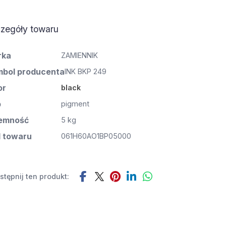
zegóły towaru
rka
ZAMIENNIK
bol producenta
INK BKP 249
or
black
p
pigment
emność
5 kg
 towaru
061H60AO1BP05000
tępnij ten produkt: