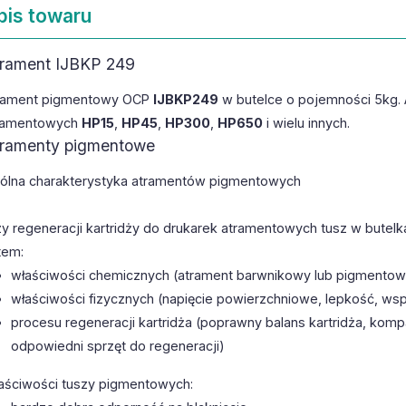
pis towaru
rament IJBKP 249
rament pigmentowy OCP
IJBKP249
w butelce o pojemności 5kg. 
ramentowych
HP15
,
HP45
,
HP300
,
HP650
i wielu innych.
ramenty pigmentowe
ólna charakterystyka atramentów pigmentowych
zy regeneracji kartridży do drukarek atramentowych tusz w bute
tem:
właściwości chemicznych (atrament barwnikowy lub pigmentowy
właściwości fizycznych (napięcie powierzchniowe, lepkość, wsp
procesu regeneracji kartridża (poprawny balans kartridża, kom
odpowiedni sprzęt do regeneracji)
aściwości tuszy pigmentowych: