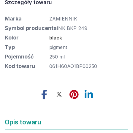
Marka
ZAMIENNIK
Symbol producenta
INK BKP 249
Kolor
black
Typ
pigment
Pojemność
250 ml
Kod towaru
061H60AO1BP00250
Opis towaru