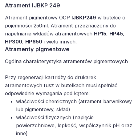
Atrament IJBKP 249
Atrament pigmentowy OCP
IJBKP249
w butelce o
pojemności 250ml. Atrament przeznaczony do
napełniania wkładów atramentowych
HP15
,
HP45
,
HP300
,
HP650
i wielu innych.
Atramenty pigmentowe
Ogólna charakterystyka atramentów pigmentowych
Przy regeneracji kartridży do drukarek
atramentowych tusz w butelkach musi spełniać
odpowiednie wymagania pod kątem:
właściwości chemicznych (atrament barwnikowy
lub pigmentowy, skład)
właściwości fizycznych (napięcie
powierzchniowe, lepkość, współczynnik pH oraz
inne)
procesu regeneracji kartridża (poprawny balans