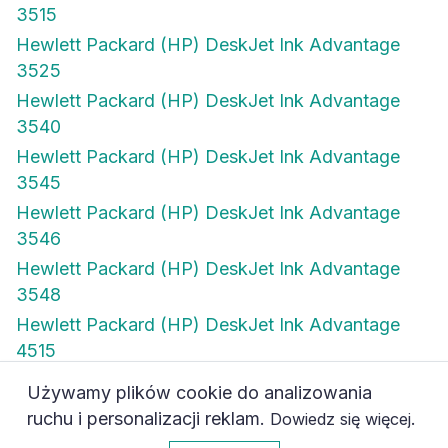
3515
Hewlett Packard (HP) DeskJet Ink Advantage
3525
Hewlett Packard (HP) DeskJet Ink Advantage
3540
Hewlett Packard (HP) DeskJet Ink Advantage
3545
Hewlett Packard (HP) DeskJet Ink Advantage
3546
Hewlett Packard (HP) DeskJet Ink Advantage
3548
Hewlett Packard (HP) DeskJet Ink Advantage
4515
Używamy plików cookie do analizowania
Hewlett Packard (HP) DeskJet Ink Advantage
ruchu i personalizacji reklam.
.
Dowiedz się więcej
4615
0
Akceptuję
Hewlett Packard (HP) DeskJet Ink Advantage