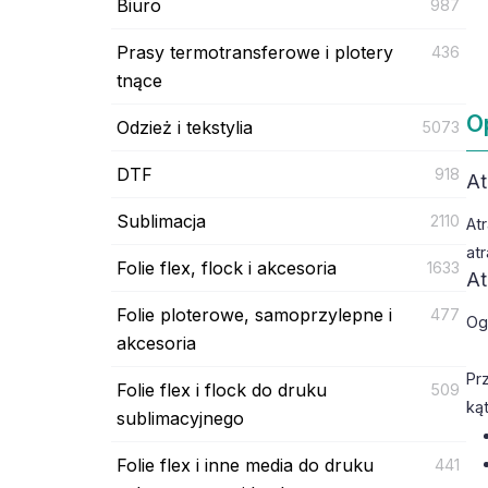
Biuro
987
Prasy termotransferowe i plotery
436
tnące
O
Odzież i tekstylia
5073
DTF
918
At
Sublimacja
2110
At
at
Folie flex, flock i akcesoria
1633
At
Folie ploterowe, samoprzylepne i
477
Og
akcesoria
Pr
Folie flex i flock do druku
509
ką
sublimacyjnego
Folie flex i inne media do druku
441