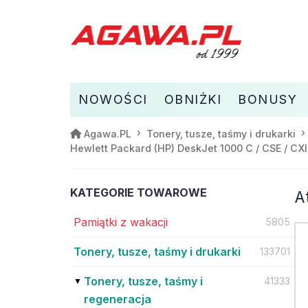
NOWOŚCI
OBNIŻKI
BONUSY
Agawa.PL
Tonery, tusze, taśmy i drukarki
Hewlett Packard (HP) DeskJet 1000 C / CSE / CXI
KATEGORIE TOWAROWE
A
Pamiątki z wakacji
5805
Tonery, tusze, taśmy i drukarki
133701
Tonery, tusze, taśmy i
41333
regeneracja