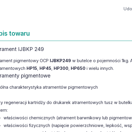
Udos
pis towaru
rament IJBKP 249
rament pigmentowy OCP
IJBKP249
w butelce o pojemności 1kg. 
ramentowych
HP15
,
HP45
,
HP300
,
HP650
i wielu innych.
ramenty pigmentowe
ólna charakterystyka atramentów pigmentowych
zy regeneracji kartridży do drukarek atramentowych tusz w bute
tem:
właściwości chemicznych (atrament barwnikowy lub pigmentowy
właściwości fizycznych (napięcie powierzchniowe, lepkość, wsp