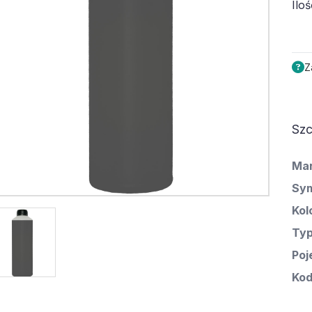
Iloś
Z
Szc
Ma
Sym
Kol
Ty
Poj
Kod