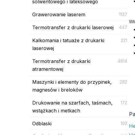
solwentowego i lateksowego
Grawerowanie laserem
1137
Wł
Termotransfer z drukarki laserowej
447
Kalkomania i tatuaże z drukarki
221
laserowej
Termotransfer z drukarki
4814
atramentowej
Maszynki i elementy do przypinek,
282
magnesów i breloków
Drukowanie na szarfach, taśmach,
172
wstążkach i metkach
Pa
Odblaski
192
He