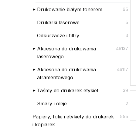
Drukowanie białym tonerem
65
Drukarki laserowe
5
Odkurzacze i filtry
3
Akcesoria do drukowania
46137
laserowego
Akcesoria do drukowania
46117
atramentowego
Taśmy do drukarek etykiet
39
Smary i oleje
2
Papiery, folie i etykiety do drukarek
555
i kopiarek