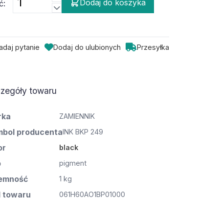
Dodaj do koszyka
ć:
adaj pytanie
Dodaj do ulubionych
Przesyłka
zegóły towaru
rka
ZAMIENNIK
bol producenta
INK BKP 249
or
black
p
pigment
emność
1 kg
 towaru
061H60AO1BP01000