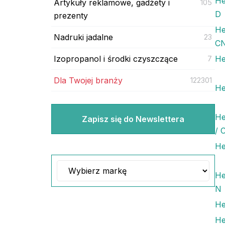
He
Artykuły reklamowe, gadżety i
105
D
prezenty
He
Nadruki jadalne
23
CN
Izopropanol i środki czyszczące
He
7
Dla Twojej branży
122301
He
He
Zapisz się do Newslettera
/ 
He
He
N
He
He