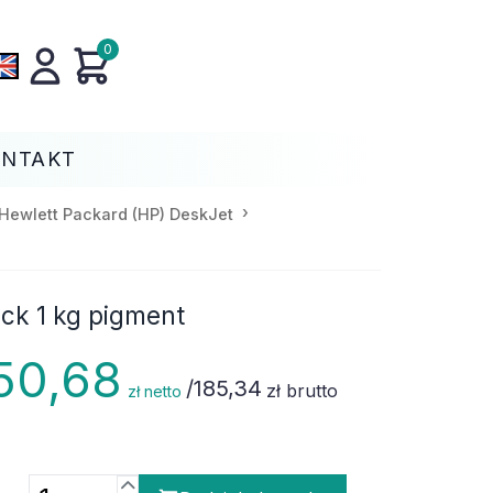
0
ONTAKT
Hewlett Packard (HP) DeskJet
ack 1 kg pigment
50,68
/
185,34
zł brutto
zł netto