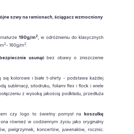
jne szwy na ramionach
,
ściągacz wzmocniony
2
amaturze
190g/m
, w odróżnieniu do klasycznych
2
2
/m
- 160g/m
.
bezpiecznie usunąć
bez obawy o zniszczenie
ię kolorowe i białe t-shirty - podstawa każdej
sublimacji, sitodruku, foliami flex i flock i wiele
połączeniu z wysoką jakością podkładu, przedłuża
ęciem czy logo to świetny pomysł na
koszulkę
ię ona również w codziennym życiu jako oryginalny
ów, pielgrzymek, koncertów, juwenaliów, rocznic.