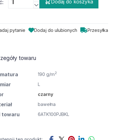
Dodaj do koszyka
ć:
adaj pytanie
Dodaj do ulubionych
Przesyłka
zegóły towaru
2
matura
190 g/m
miar
L
or
czarny
eriał
bawełna
 towaru
6ATK100PJBKL
tępnij ten produkt: