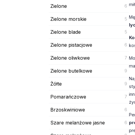
mi
Zielone
6
Mę
Zielone morskie
5
ly
Zielone blade
5
Ko
Zielone pistacjowe
6
ko
Zielone oliwkowe
7
Mo
mat
Zielone butelkowe
9
Na
Żółte
9
st
in
Pomarańczowe
7
ży
Brzoskwiniowe
6
Pe
Szare melanżowe jasne
6
pr
pr