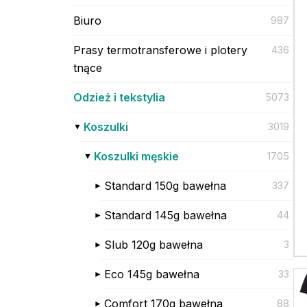
Biuro
987
Prasy termotransferowe i plotery
436
tnące
Odzież i tekstylia
5073
Koszulki
3019
Koszulki męskie
1705
Standard 150g bawełna
337
Standard 145g bawełna
44
Slub 120g bawełna
3
Eco 145g bawełna
33
Comfort 170g bawełna
88