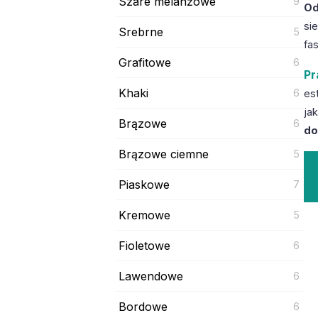
Szare melanżowe
9
Od
si
Srebrne
5
fa
Grafitowe
6
Pr
Khaki
6
es
jak
Brązowe
6
do
Brązowe ciemne
5
Piaskowe
7
Kremowe
5
Fioletowe
6
Lawendowe
6
Bordowe
6