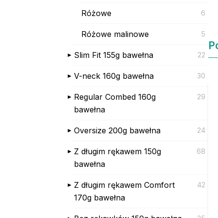
Różowe
6
Różowe malinowe
5
P
Slim Fit 155g bawełna
22
V-neck 160g bawełna
30
Regular Combed 160g
29
bawełna
Oversize 200g bawełna
24
Z długim rękawem 150g
68
bawełna
Z długim rękawem Comfort
42
170g bawełna