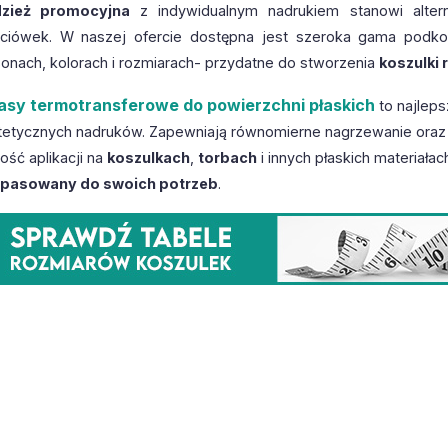
zież promocyjna
z indywidualnym nadrukiem stanowi alter
eciówek. W naszej ofercie dostępna jest szeroka gama podko
sonach, kolorach i rozmiarach- przydatne do stworzenia
koszulki
asy termotransferowe do powierzchni płaskich
to najleps
tetycznych nadruków. Zapewniają równomierne nagrzewanie oraz p
ość aplikacji na
koszulkach
,
torbach
i innych płaskich materiałac
pasowany do swoich potrzeb
.