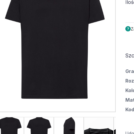
Iloś
Z
Szc
Gra
Roz
Kol
Mat
Kod
Udos