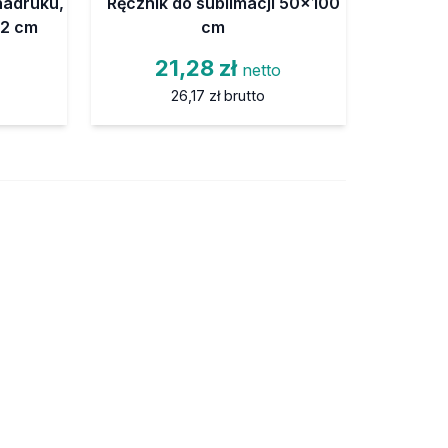
nadruku,
Ręcznik do sublimacji 50x100
42 cm
cm
21,28 zł
netto
26,17 zł
brutto