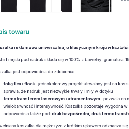
pis towaru
szulka reklamowa uniwersalna, o klasycznym kroju w kształcie
shirt męski pod nadruk składa się w 100% z bawełny; gramatura: 1
szulka jest odpowiednia do zdobienia:
folią flex i flock
- jednokolorowy projekt utrwalany jest na kosz
sprawia, że nadruk jest niezwykle trwały i miły w dotyku
termotransferem laserowym i atramentowym
- pozwala on n
wielobarwność i intensywność. Koszulka pozostaje wygodna w
odpowiednia także pod:
druk bezpośredni, druk termotransf
wełniana koszulka dla mężczyzn z krótkim rękawem odznacza się 