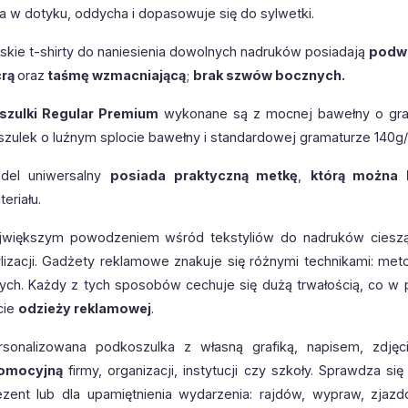
ła w dotyku, oddycha i dopasowuje się do sylwetki.
skie t-shirty do naniesienia dowolnych nadruków posiadają
podwó
crą
oraz
taśmę wzmacniającą
;
brak szwów bocznych.
szulki Regular Premium
wykonane są z mocnej bawełny o gr
szulek o luźnym splocie bawełny i standardowej gramaturze 140g
del uniwersalny
posiada praktyczną metkę
,
którą można 
eriału.
jwiększym powodzeniem wśród tekstyliów do nadruków cieszą s
ylizacji. Gadżety reklamowe znakuje się różnymi technikami: metodą 
nych. Każdy z tych sposobów cechuje się dużą trwałością, co w 
cie
odzieży reklamowej
.
rsonalizowana podkoszulka z własną grafiką, napisem, zdj
omocyjną
firmy, organizacji, instytucji czy szkoły. Sprawdza s
ezent lub dla upamiętnienia wydarzenia: rajdów, wypraw, zjazd