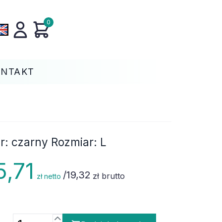
0
ONTAKT
: czarny Rozmiar: L
5,71
/
19,32
zł brutto
zł netto