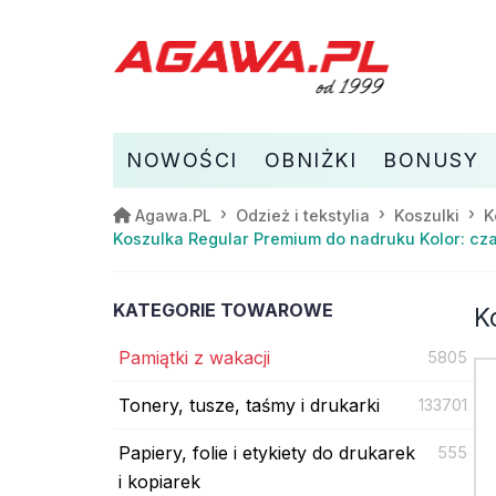
NOWOŚCI
OBNIŻKI
BONUSY
Agawa.PL
Odzież i tekstylia
Koszulki
K
Koszulka Regular Premium do nadruku Kolor: cza
KATEGORIE TOWAROWE
K
Pamiątki z wakacji
5805
Tonery, tusze, taśmy i drukarki
133701
Papiery, folie i etykiety do drukarek
555
i kopiarek