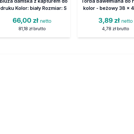
Bluza damska z kapturem do
Torba bawełniana do 
druku Kolor: biały Rozmiar: S
kolor - beżowy 38 x 
66,00 zł
3,89 zł
netto
netto
81,18 zł
brutto
4,78 zł
brutto