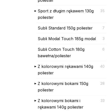
poliester
Sport z długim rękawem 130g
35
poliester
Subli Standard 150g poliester
7
Subli Modal Touch 185g modal
3
Subli Cotton Touch 180g
6
bawełna/poliester
Z kolorowymi rękawami 140g
40
poliester
Z kolorowymi bokami 150g
28
poliester
Z kolorowymi bokami i
33
rękawami 140g poliester