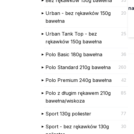
Bez rękawków 150g bawełna
35
na
Urban - bez rękawków 150g
20
bawełna
Urban Tank Top - bez
25
rękawków 150g bawełna
Polo Basic 180g bawełna
36
Polo Standard 210g bawełna
260
Polo Premium 240g bawełna
42
Polo z długim rękawem 210g
85
bawełna/wiskoza
Sport 130g poliester
77
Sport - bez rękawków 130g
30