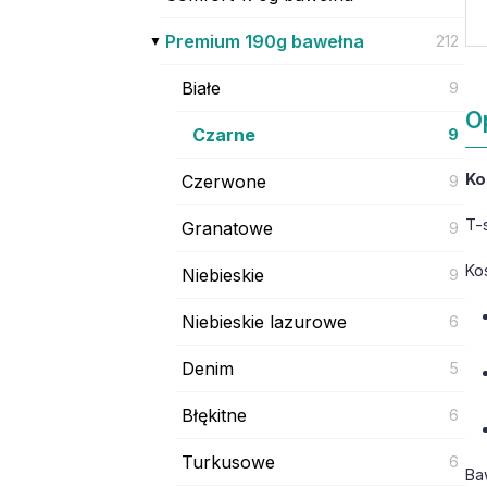
Premium 190g bawełna
212
Białe
9
O
Czarne
9
Ko
Czerwone
9
T-
Granatowe
9
Ko
Niebieskie
9
Niebieskie lazurowe
6
Denim
5
Błękitne
6
Turkusowe
6
Ba