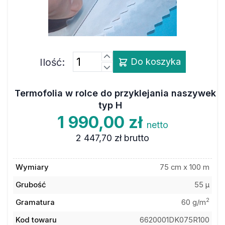
Ilość:
Do koszyka
Termofolia w rolce do przyklejania naszywek
typ H
1 990,00 zł
netto
2 447,70 zł
brutto
Wymiary
75 cm x 100 m
Grubość
55 µ
2
Gramatura
60 g/m
Kod towaru
6620001DK075R100