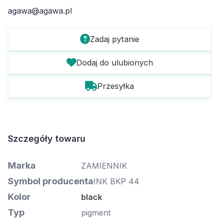
agawa@agawa.pl
Zadaj pytanie
Dodaj do ulubionych
Przesyłka
Szczegóły towaru
Marka
ZAMIENNIK
Symbol producenta
INK BKP 44
Kolor
black
Typ
pigment