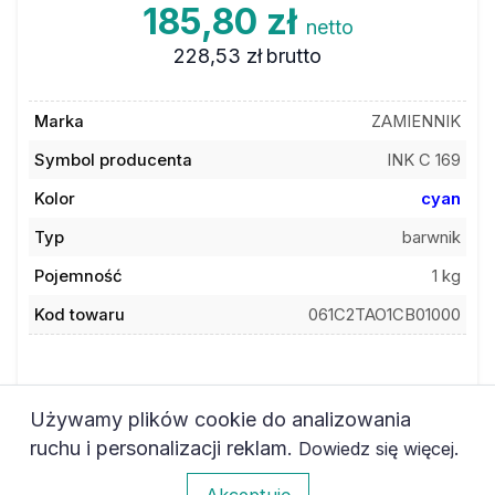
185,80 zł
netto
228,53 zł
brutto
Marka
ZAMIENNIK
Symbol producenta
INK C 169
Kolor
cyan
Typ
barwnik
Pojemność
1 kg
Kod towaru
061C2TAO1CB01000
Używamy plików cookie do analizowania
ruchu i personalizacji reklam.
.
Dowiedz się więcej
Dodaj do ulubionych
0
Akceptuję