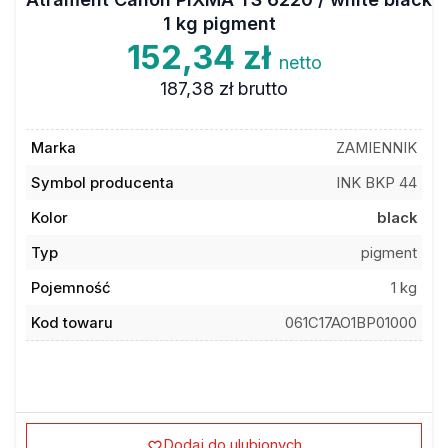
1 kg pigment
152,34 zł
netto
187,38 zł
brutto
Marka
ZAMIENNIK
Symbol producenta
INK BKP 44
Kolor
black
Typ
pigment
Pojemność
1 kg
Kod towaru
061C17AO1BP01000
Dodaj do ulubionych