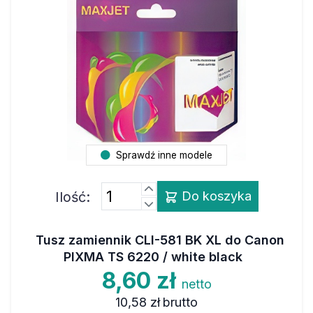
Sprawdź inne modele
Ilość:
Do koszyka
Tusz zamiennik CLI-581 BK XL do Canon
PIXMA TS 6220 / white black
8,60 zł
netto
10,58 zł
brutto