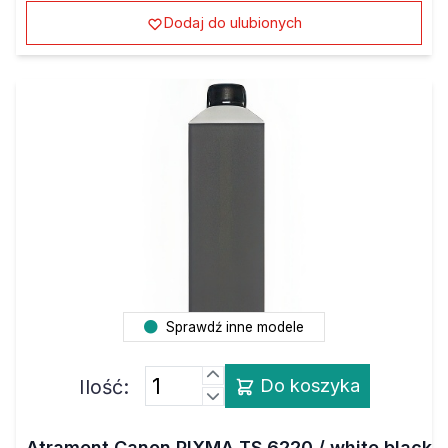
Dodaj do ulubionych
Sprawdź inne modele
Ilość:
Do koszyka
Atrament Canon PIXMA TS 6220 / white black