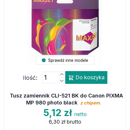
Sprawdź inne modele
Ilość:
Do koszyka
Tusz zamiennik CLI-521 BK do Canon PIXMA
MP 980 photo black
z chipem.
5,12 zł
netto
6,30 zł
brutto