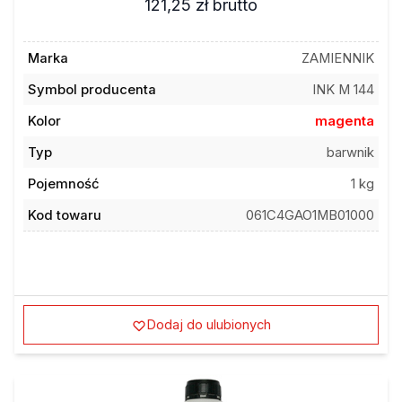
121,25 zł
brutto
Marka
ZAMIENNIK
Symbol producenta
INK M 144
Kolor
magenta
Typ
barwnik
Pojemność
1 kg
Kod towaru
061C4GAO1MB01000
Dodaj do ulubionych