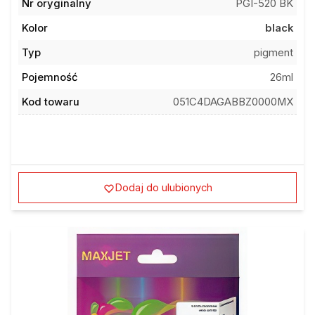
Nr oryginalny
PGI-520 BK
Kolor
black
Typ
pigment
Pojemność
26ml
Kod towaru
051C4DAGABBZ0000MX
Dodaj do ulubionych