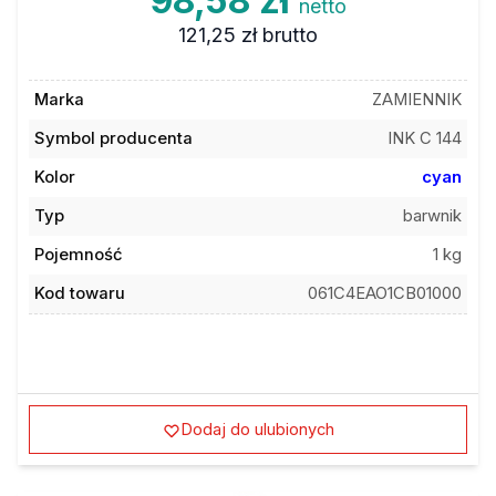
98,58 zł
netto
121,25 zł
brutto
Marka
ZAMIENNIK
Symbol producenta
INK C 144
Kolor
cyan
Typ
barwnik
Pojemność
1 kg
Kod towaru
061C4EAO1CB01000
Dodaj do ulubionych