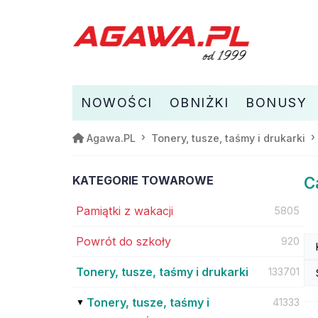
NOWOŚCI
OBNIŻKI
BONUSY
Agawa.PL
Tonery, tusze, taśmy i drukarki
KATEGORIE TOWAROWE
C
Pamiątki z wakacji
5805
Powrót do szkoły
920
Tonery, tusze, taśmy i drukarki
133701
Tonery, tusze, taśmy i
41333