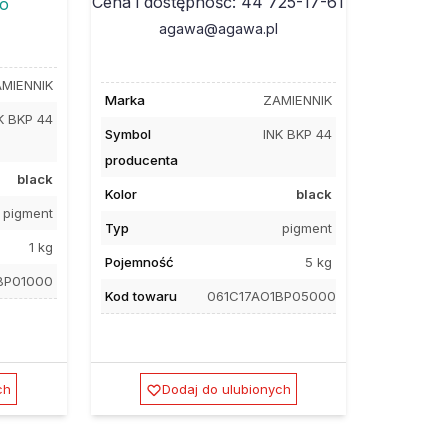
Cena i dostępność: 44 725-17-61
to
agawa@agawa.pl
MIENNIK
Marka
ZAMIENNIK
K BKP 44
Symbol
INK BKP 44
producenta
black
Kolor
black
pigment
Typ
pigment
1 kg
Pojemność
5 kg
BP01000
Kod towaru
061C17AO1BP05000
ch
Dodaj do ulubionych