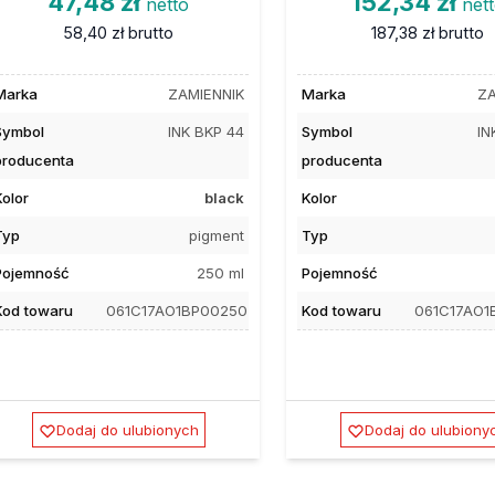
47,48 zł
152,34 zł
netto
net
58,40 zł
brutto
187,38 zł
brutto
Marka
ZAMIENNIK
Marka
ZA
Symbol
INK BKP 44
Symbol
IN
producenta
producenta
Kolor
black
Kolor
Typ
pigment
Typ
Pojemność
250 ml
Pojemność
Kod towaru
061C17AO1BP00250
Kod towaru
061C17AO1
Dodaj do ulubionych
Dodaj do ulubiony