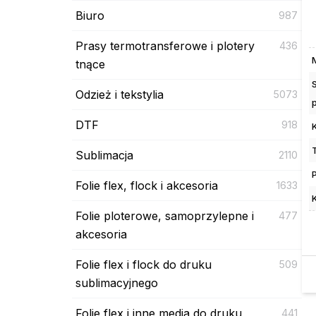
Biuro
987
Prasy termotransferowe i plotery
436
tnące
Odzież i tekstylia
5073
DTF
918
Sublimacja
2110
Folie flex, flock i akcesoria
1633
Folie ploterowe, samoprzylepne i
477
akcesoria
Folie flex i flock do druku
509
sublimacyjnego
Folie flex i inne media do druku
441