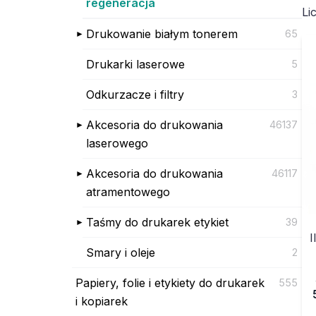
regeneracja
Li
Drukowanie białym tonerem
65
Drukarki laserowe
5
Odkurzacze i filtry
3
Akcesoria do drukowania
46137
laserowego
Akcesoria do drukowania
46117
atramentowego
Taśmy do drukarek etykiet
39
I
Smary i oleje
2
Papiery, folie i etykiety do drukarek
555
i kopiarek