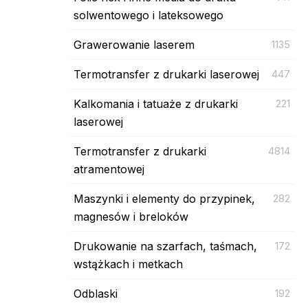
solwentowego i lateksowego
Grawerowanie laserem
1135
Termotransfer z drukarki laserowej
447
Kalkomania i tatuaże z drukarki
221
laserowej
Termotransfer z drukarki
4814
atramentowej
Maszynki i elementy do przypinek,
282
magnesów i breloków
Drukowanie na szarfach, taśmach,
172
wstążkach i metkach
Odblaski
192