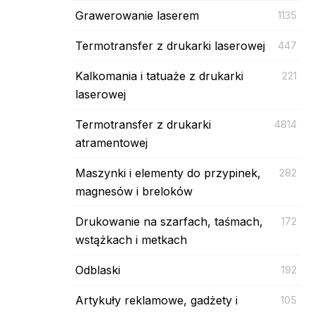
Grawerowanie laserem
1135
Termotransfer z drukarki laserowej
447
Kalkomania i tatuaże z drukarki
221
laserowej
Termotransfer z drukarki
4814
atramentowej
Maszynki i elementy do przypinek,
282
magnesów i breloków
Drukowanie na szarfach, taśmach,
172
wstążkach i metkach
Odblaski
192
Artykuły reklamowe, gadżety i
105