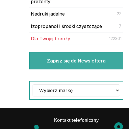
prezenty
Nadruki jadalne
23
Izopropanol i środki czyszczące
7
Dla Twojej branży
122301
Zapisz się do Newslettera
Kontakt telefoniczny