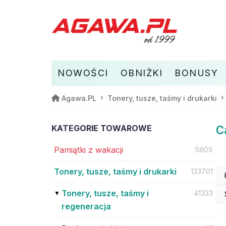
NOWOŚCI
OBNIŻKI
BONUSY
Agawa.PL
Tonery, tusze, taśmy i drukarki
KATEGORIE TOWAROWE
C
Pamiątki z wakacji
5805
Tonery, tusze, taśmy i drukarki
133701
Tonery, tusze, taśmy i
41333
regeneracja