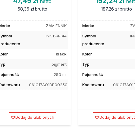
47,45 zł
152,24 zł
netto
net
58,36 zł
brutto
187,26 zł
brutto
Marka
ZAMIENNIK
Marka
ZA
Symbol
INK BKP 44
Symbol
IN
producenta
producenta
Kolor
black
Kolor
Typ
pigment
Typ
Pojemność
250 ml
Pojemność
Kod towaru
061C17AO1BP00250
Kod towaru
061C17AO1
Dodaj do ulubionych
Dodaj do ulubiony