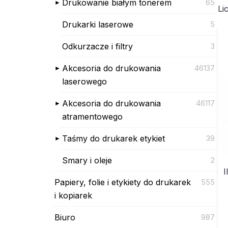
Drukowanie białym tonerem
65
Li
Drukarki laserowe
5
Odkurzacze i filtry
3
Akcesoria do drukowania
46137
laserowego
Akcesoria do drukowania
46117
atramentowego
Taśmy do drukarek etykiet
39
Smary i oleje
2
I
Papiery, folie i etykiety do drukarek
555
i kopiarek
Biuro
987