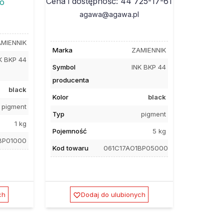
Cena i dostępność: 44 725-17-61
to
agawa@agawa.pl
MIENNIK
Marka
ZAMIENNIK
K BKP 44
Symbol
INK BKP 44
producenta
black
Kolor
black
pigment
Typ
pigment
1 kg
Pojemność
5 kg
BP01000
Kod towaru
061C17AO1BP05000
ch
Dodaj do ulubionych