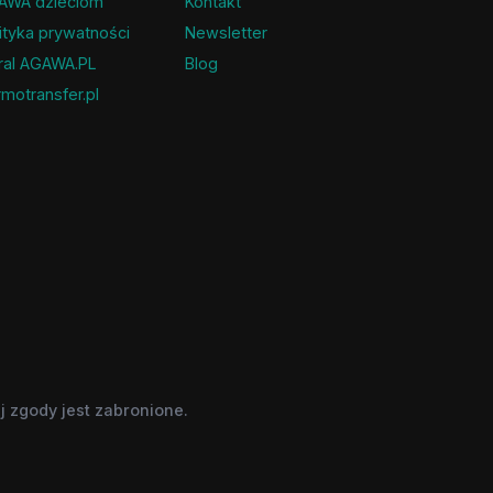
AWA dzieciom
Kontakt
ityka prywatności
Newsletter
ral AGAWA.PL
Blog
motransfer.pl
 zgody jest zabronione.