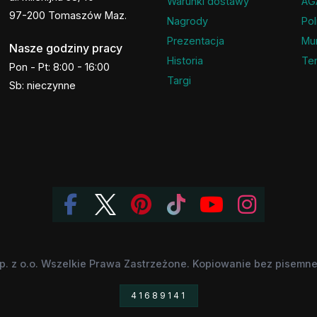
Warunki dostawy
AG
97-200 Tomaszów Maz.
Nagrody
Pol
Prezentacja
Mu
Nasze godziny pracy
Historia
Ter
Pon - Pt: 8:00 - 16:00
Targi
Sb: nieczynne
p. z o.o. Wszelkie Prawa Zastrzeżone. Kopiowanie bez pisemnej
41689141