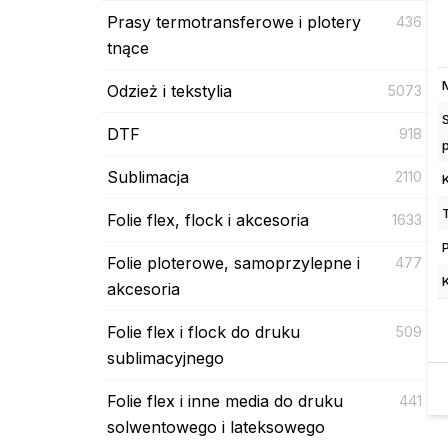
Prasy termotransferowe i plotery
436
tnące
Odzież i tekstylia
5073
DTF
918
Sublimacja
2110
Folie flex, flock i akcesoria
1633
Folie ploterowe, samoprzylepne i
477
akcesoria
Folie flex i flock do druku
509
sublimacyjnego
Folie flex i inne media do druku
441
solwentowego i lateksowego