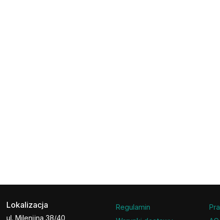
Lokalizacja
Regulamin
Pra
ul. Milenijna 38/40