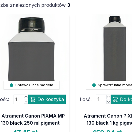
czba znalezionych produktów
3
Sprawdź inne modele
Sprawdź inne mode
lość:
Do koszyka
Ilość:
Do k
Atrament Canon PIXMA MP
Atrament Canon PI
130 black 250 ml pigment
130 black 1 kg pigm