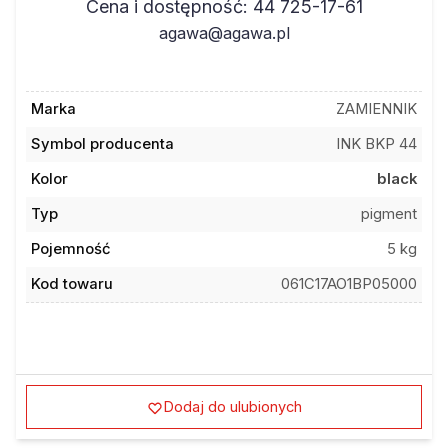
Cena i dostępność: 44 725-17-61
agawa@agawa.pl
Marka
ZAMIENNIK
Symbol producenta
INK BKP 44
Kolor
black
Typ
pigment
Pojemność
5 kg
Kod towaru
061C17AO1BP05000
Dodaj do ulubionych