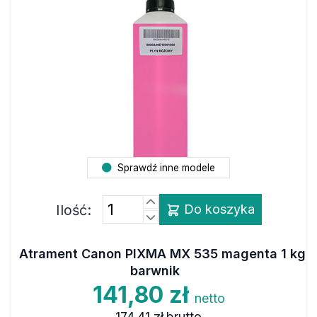
Sprawdź inne modele
Ilość:
Do koszyka
Atrament Canon PIXMA MX 535 magenta 1 kg
barwnik
141,80 zł
netto
174,41 zł
brutto