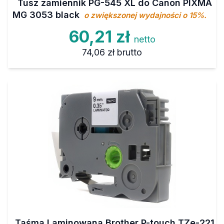
Tusz zamiennik PG-545 XL do Canon PIXMA
MG 3053 black
o zwiększonej wydajności o 15%.
60,21 zł
netto
74,06 zł
brutto
Taśma Laminowana Brother P-touch TZe-221