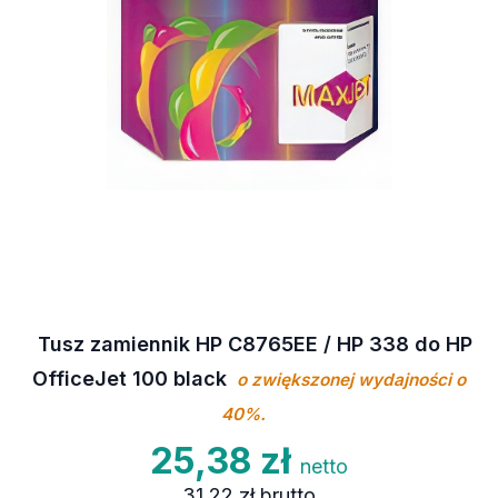
Tusz zamiennik HP C8765EE / HP 338 do HP
OfficeJet 100 black
o zwiększonej wydajności o
40%.
25,38 zł
netto
31,22 zł
brutto