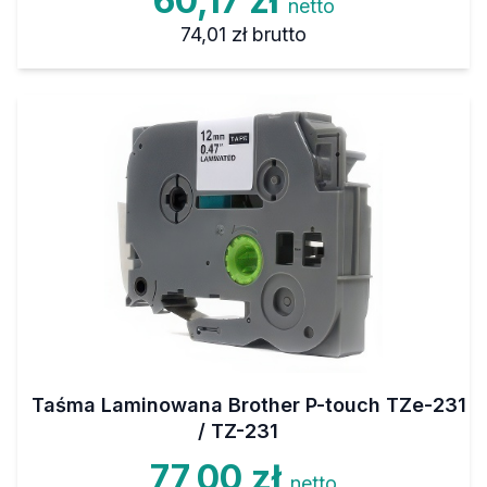
60,17 zł
netto
74,01 zł
brutto
Taśma Laminowana Brother P-touch TZe-231
/ TZ-231
77,00 zł
netto