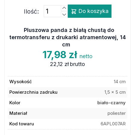
Ilość:
Do koszyka
Pluszowa panda z białą chustą do
termotransferu z drukarki atramentowej, 14
cm
17,98 zł
netto
22,12 zł
brutto
Wysokość
14 cm
Powierzchnia zadruku
1,5 x 5 cm
Kolor
biało-czarny
Materiał
poliester
Kod towaru
6APL007AR