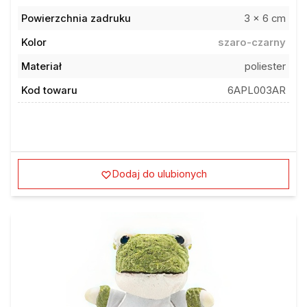
Powierzchnia zadruku
3 x 6 cm
Kolor
szaro-czarny
Materiał
poliester
Kod towaru
6APL003AR
Dodaj do ulubionych