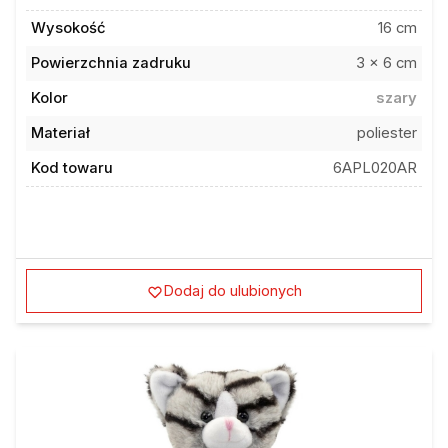
Wysokość
16 cm
Powierzchnia zadruku
3 x 6 cm
Kolor
szary
Materiał
poliester
Kod towaru
6APL020AR
Dodaj do ulubionych