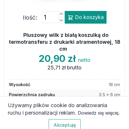
Ilość:
Do koszyka
Pluszowy wilk z białą koszulką do
termotransferu z drukarki atramentowej, 18
cm
20,90 zł
netto
25,71 zł
brutto
Wysokość
18 cm
Powierzchnia zadruku
3,5 x 6 cm
Używamy plików cookie do analizowania
Kolor
szary
ruchu i personalizacji reklam.
.
Dowiedz się więcej
Materiał
poliester
0
Akceptuję
Kod towaru
6APL064AR