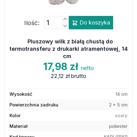
Ilość:
Do koszyka
Pluszowy wilk z białą chustą do
termotransferu z drukarki atramentowej, 14
cm
17,98 zł
netto
22,12 zł
brutto
Wysokość
14 cm
Powierzchnia zadruku
2 x 5 cm
Kolor
szary
Materiał
poliester
Kod towaru
6APL011AR