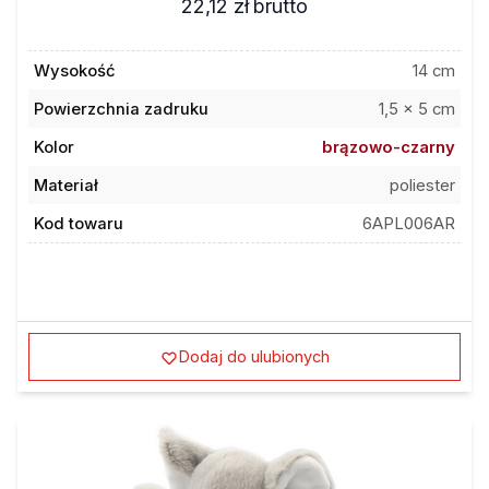
Wysokość
14 cm
Powierzchnia zadruku
1,5 x 5 cm
Kolor
brązowo-czarny
Materiał
poliester
Kod towaru
6APL006AR
Dodaj do ulubionych