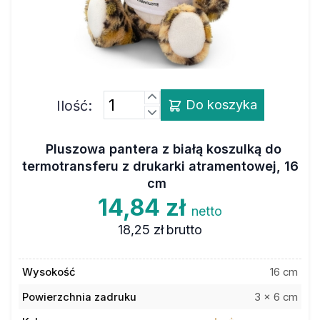
Ilość:
Do koszyka
Pluszowa pantera z białą koszulką do
termotransferu z drukarki atramentowej, 16
cm
14,84 zł
netto
18,25 zł
brutto
Wysokość
16 cm
Powierzchnia zadruku
3 x 6 cm
Kolor
beżowo-czarny