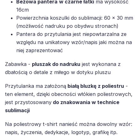
Beżowa pantera
w czarne łatki
ma wysokość
16cm
Powierzchnia koszulki do sublimacji: 60 x 30 mm
(możliwość nadruku po obydwu stronach)
Pantera do przytulania jest niepowtarzalna ze
względu na unikatowy wzór/napis jaki można na
niej zaprezentować
Zabawka -
pluszak do nadruku
jest wykonana z
dbałością o detale z miłego w dotyku pluszu
Przytulanka ma założoną
białą bluzkę z poliestru
-
ten element, dzięki obecności włókien poliestrowych,
jest przystosowany
do znakowania w technice
sublimacji
Na poliestrowy t-shirt nanieść można dowolny wzór:
napis, życzenia, dedykacje, logotyp, grafikę itp.