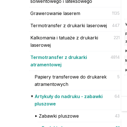
solwentowego i lateksowego
Grawerowanie laserem
1135
Termotransfer z drukarki laserowej
447
Kalkomania i tatuaże z drukarki
221
laserowej
Termotransfer z drukarki
4814
atramentowej
Papiery transferowe do drukarek
5
atramentowych
Artykuły do nadruku - zabawki
64
pluszowe
Zabawki pluszowe
43