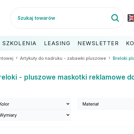
SZKOLENIA
LEASING
NEWSLETTER
K
ntowej
Artykuły do nadruku - zabawki pluszowe
Breloki p
reloki - pluszowe maskotki reklamowe d