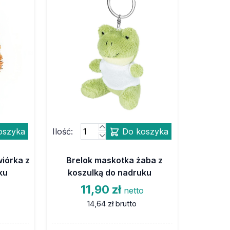
oszyka
Ilość:
Do koszyka
iórka z
Brelok maskotka żaba z
ku
koszulką do nadruku
11,90 zł
o
netto
14,64 zł
brutto