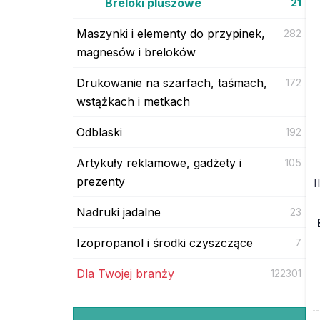
Breloki pluszowe
21
Maszynki i elementy do przypinek,
282
magnesów i breloków
Drukowanie na szarfach, taśmach,
172
wstążkach i metkach
Odblaski
192
Artykuły reklamowe, gadżety i
105
prezenty
I
Nadruki jadalne
23
Izopropanol i środki czyszczące
7
Dla Twojej branży
122301