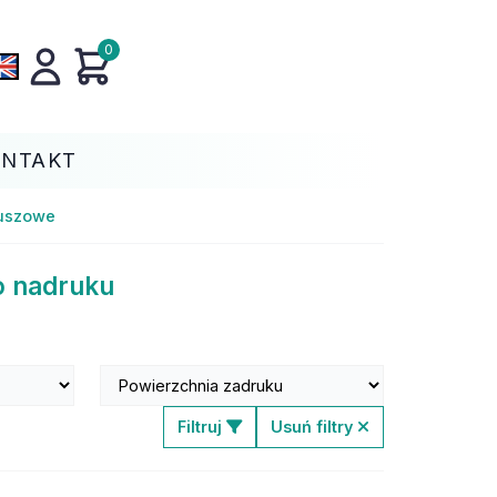
0
ONTAKT
luszowe
o nadruku
Filtruj
Usuń filtry