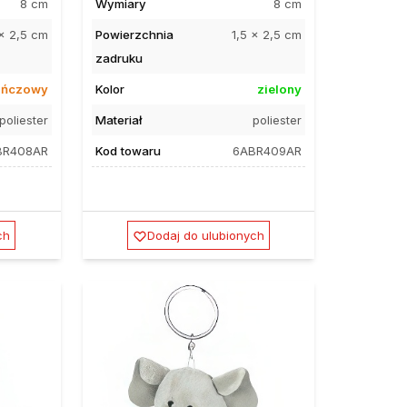
8 cm
Wymiary
8 cm
 x 2,5 cm
Powierzchnia
1,5 x 2,5 cm
zadruku
ańczowy
Kolor
zielony
poliester
Materiał
poliester
BR408AR
Kod towaru
6ABR409AR
ch
Dodaj do ulubionych