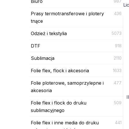
Biuro
987
Li
Prasy termotransferowe i plotery
436
tnące
Odzież i tekstylia
5073
DTF
918
Sublimacja
2110
Folie flex, flock i akcesoria
1633
Folie ploterowe, samoprzylepne i
477
akcesoria
I
Folie flex i flock do druku
509
sublimacyjnego
Folie flex i inne media do druku
441