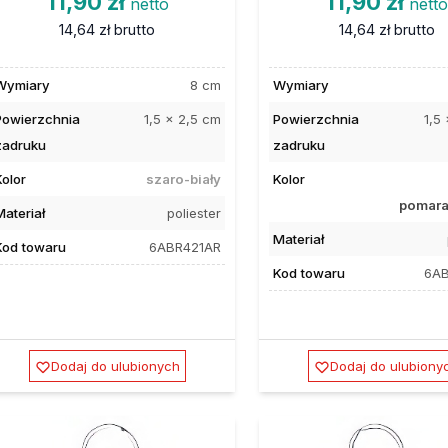
11,90 zł
11,90 zł
netto
nett
14,64 zł
brutto
14,64 zł
brutto
Wymiary
8 cm
Wymiary
Powierzchnia
1,5 x 2,5 cm
Powierzchnia
1,5
zadruku
zadruku
Kolor
szaro-biały
Kolor
pomar
Materiał
poliester
Materiał
Kod towaru
6ABR421AR
Kod towaru
6A
Dodaj do ulubionych
Dodaj do ulubiony