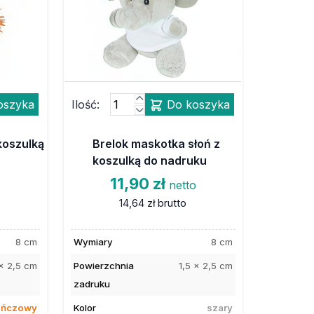
oszyka
Ilość:
Do koszyka
koszulką
Brelok maskotka słoń z
koszulką do nadruku
11,90 zł
o
netto
14,64 zł
brutto
8 cm
Wymiary
8 cm
 x 2,5 cm
Powierzchnia
1,5 x 2,5 cm
zadruku
ańczowy
Kolor
szary