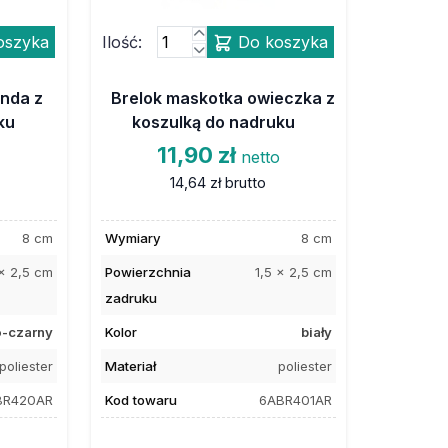
oszyka
Ilość:
Do koszyka
anda z
Brelok maskotka owieczka z
ku
koszulką do nadruku
11,90 zł
o
netto
14,64 zł
brutto
8 cm
Wymiary
8 cm
 x 2,5 cm
Powierzchnia
1,5 x 2,5 cm
zadruku
o-czarny
Kolor
biały
poliester
Materiał
poliester
BR420AR
Kod towaru
6ABR401AR