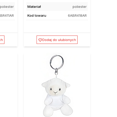
poliester
Materiał
poliester
BR411AR
Kod towaru
6ABR418AR
ch
Dodaj do ulubionych