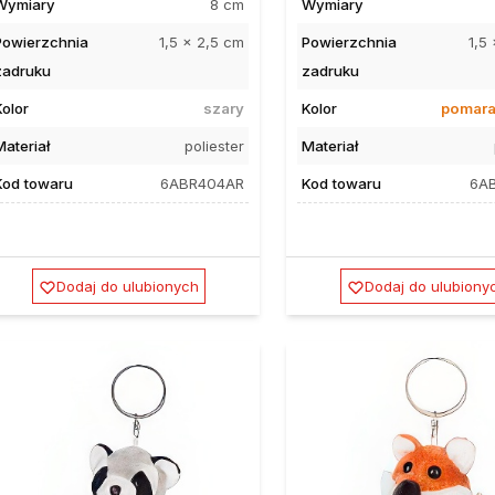
Wymiary
8 cm
Wymiary
Powierzchnia
1,5 x 2,5 cm
Powierzchnia
1,5
zadruku
zadruku
Kolor
szary
Kolor
pomar
Materiał
poliester
Materiał
Kod towaru
6ABR404AR
Kod towaru
6A
Dodaj do ulubionych
Dodaj do ulubiony