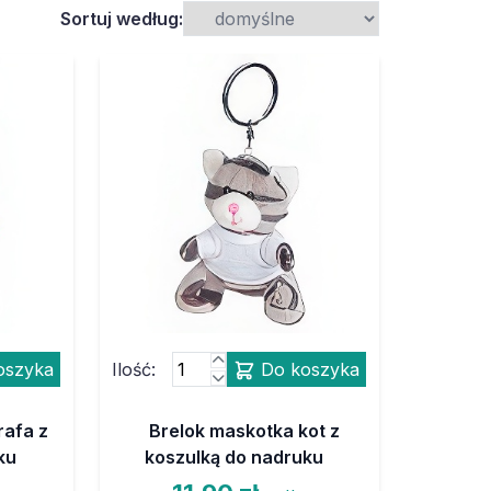
Sortuj według:
oszyka
Ilość:
Do koszyka
rafa z
Brelok maskotka kot z
ku
koszulką do nadruku