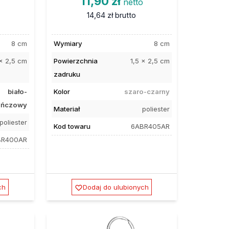
11,90 zł
o
netto
14,64 zł
brutto
8 cm
Wymiary
8 cm
 x 2,5 cm
Powierzchnia
1,5 x 2,5 cm
zadruku
biało-
Kolor
szaro-czarny
ańczowy
Materiał
poliester
poliester
Kod towaru
6ABR405AR
BR400AR
ch
Dodaj do ulubionych