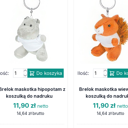
lość:
Do koszyka
Ilość:
Do k
Brelok maskotka hipopotam z
Brelok maskotka wiew
koszulką do nadruku
koszulką do nadru
11,90 zł
11,90 zł
netto
nett
14,64 zł
brutto
14,64 zł
brutto