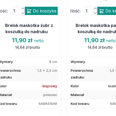
lość:
Do koszyka
Ilość:
Do k
Brelok maskotka żubr z
Brelok maskotka p
koszulką do nadruku
koszulką do nadru
11,90 zł
11,90 zł
netto
nett
14,64 zł
brutto
14,64 zł
brutto
Wymiary
8 cm
Wymiary
Powierzchnia
1,5 x 2,5 cm
Powierzchnia
1,5
zadruku
zadruku
Kolor
brązowy
Kolor
biał
Materiał
poliester
Materiał
Kod towaru
6ABR419AR
Kod towaru
6A