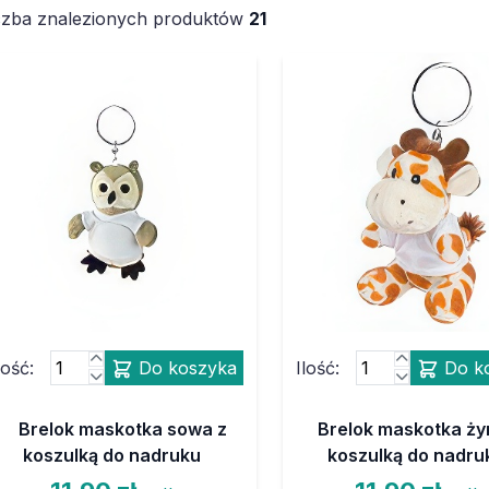
czba znalezionych produktów
21
lość:
Do koszyka
Ilość:
Do k
Brelok maskotka sowa z
Brelok maskotka ży
koszulką do nadruku
koszulką do nadru