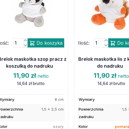
lość:
Do koszyka
Ilość:
Do k
Brelok maskotka szop pracz z
Brelok maskotka lis z 
koszulką do nadruku
do nadruku
11,90 zł
11,90 zł
netto
nett
14,64 zł
brutto
14,64 zł
brutto
Wymiary
8 cm
Wymiary
Powierzchnia
1,5 x 2,5 cm
Powierzchnia
1,5
zadruku
zadruku
Kolor
szary
Kolor
pomar