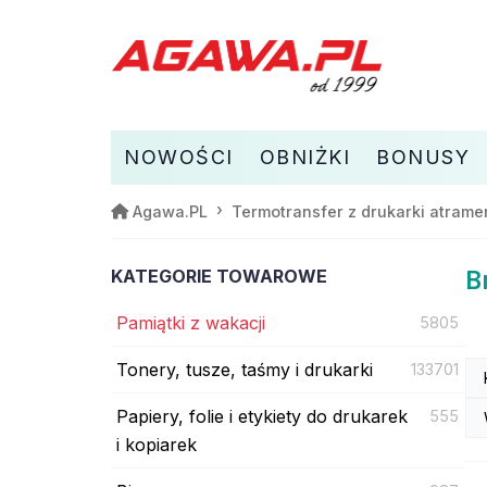
NOWOŚCI
OBNIŻKI
BONUSY
Agawa.PL
Termotransfer z drukarki atrame
KATEGORIE TOWAROWE
B
Pamiątki z wakacji
5805
Tonery, tusze, taśmy i drukarki
133701
Papiery, folie i etykiety do drukarek
555
i kopiarek