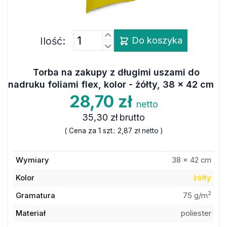
Ilość:
Do koszyka
Torba na zakupy z długimi uszami do
nadruku foliami flex, kolor - żółty, 38 x 42 cm
28,70 zł
netto
35,30 zł
brutto
( Cena za 1 szt.:
2,87 zł
netto )
Wymiary
38 x 42 cm
Kolor
żółty
2
Gramatura
75 g/m
Materiał
poliester
Ilość w opakowaniu
10