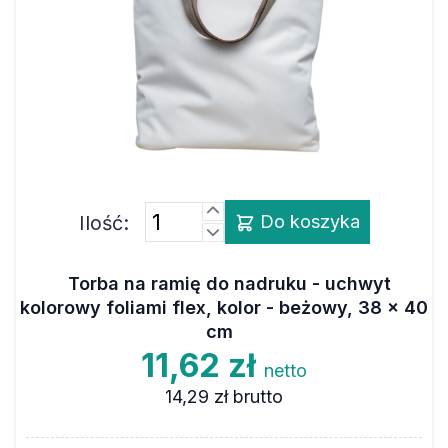
Ilość:
Do koszyka
Torba na ramię do nadruku - uchwyt
kolorowy foliami flex, kolor - beżowy, 38 x 40
cm
11,62 zł
netto
14,29 zł
brutto
Wymiary
38 x 40 cm