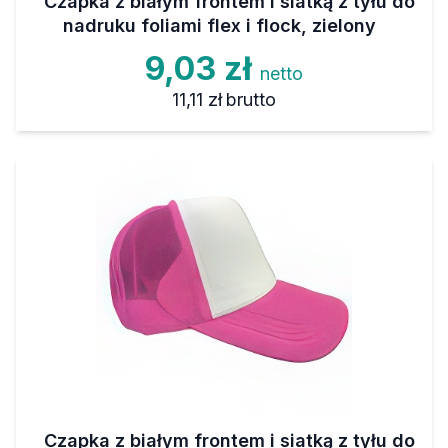
Czapka z białym frontem i siatką z tyłu do
nadruku foliami flex i flock, zielony
9,03 zł
netto
11,11 zł
brutto
Czapka z białym frontem i siatką z tyłu do