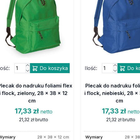
lość:
Do koszyka
Ilość:
Do k
Plecak do nadruku foliami flex
Plecak do nadruku foli
i flock, zielony, 28 x 38 x 12
i flock, niebieski, 28 x
cm
cm
17,33 zł
17,33 zł
netto
netto
21,32 zł
brutto
21,32 zł
brutto
Wymiary
28 x 38 x 12 cm
Wymiary
28 x 38