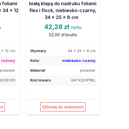
 foliami
białą klapą do nadruku foliami
x 34 x 12
flex i flock, niebiesko-czarny,
34 x 25 x 8 cm
42,28 zł
o
netto
52,00 zł
brutto
 x 12 cm
Wymiary
34 x 25 x 8 cm
różowy
Kolor
niebiesko-czarny
poliester
Materiał
poliester
200EOPI
Kod towaru
6ATX201P1BL
ch
Dodaj do ulubionych