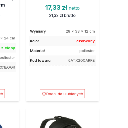
 cm
17,33 zł
netto
o
21,32 zł
brutto
Wymiary
28 x 38 x 12 cm
 x 24 cm
Kolor
czerwony
zielony
Materiał
poliester
poliester
Kod towaru
6ATX200ARRE
201EOGR
ch
Dodaj do ulubionych