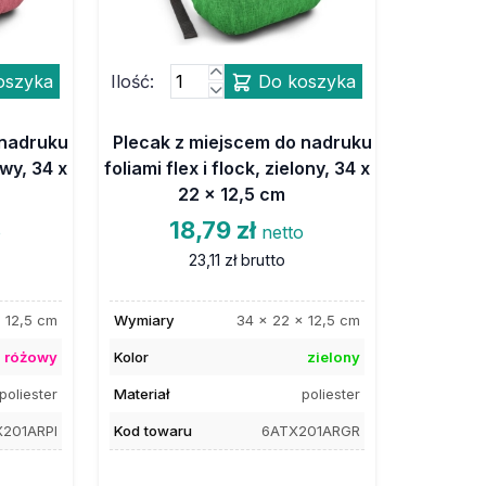
oszyka
Ilość:
Do koszyka
 nadruku
Plecak z miejscem do nadruku
owy, 34 x
foliami flex i flock, zielony, 34 x
22 x 12,5 cm
18,79 zł
o
netto
23,11 zł
brutto
 12,5 cm
Wymiary
34 x 22 x 12,5 cm
różowy
Kolor
zielony
poliester
Materiał
poliester
201ARPI
Kod towaru
6ATX201ARGR