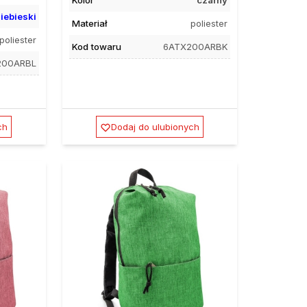
iebieski
Materiał
poliester
poliester
Kod towaru
6ATX200ARBK
200ARBL
ch
Dodaj do ulubionych