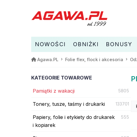
NOWOŚCI
OBNIŻKI
BONUSY
Agawa.PL
Folie flex, flock i akcesoria
Odz
KATEGORIE TOWAROWE
P
Pamiątki z wakacji
5805
Tonery, tusze, taśmy i drukarki
133701
Papiery, folie i etykiety do drukarek
555
i kopiarek