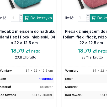
lość:
Do koszyka
Ilość:
Do k
Plecak z miejscem do nadruku
Plecak z miejscem do
liami flex i flock, niebieski, 34
foliami flex i flock, róż
x 22 x 12,5 cm
22 x 12,5 cm
18,79 zł
18,79 zł
netto
nett
23,11 zł
brutto
23,11 zł
brutto
Wymiary
34 x 22 x 12,5 cm
Wymiary
34 x 22 x
Kolor
niebieski
Kolor
Materiał
poliester
Materiał
Kod towaru
6ATX201ARBL
Kod towaru
6ATX