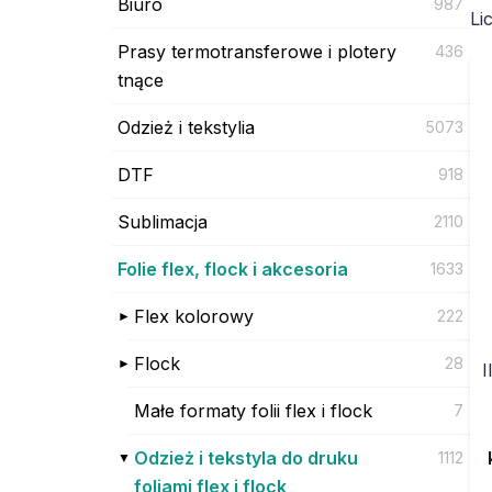
Biuro
987
Li
Prasy termotransferowe i plotery
436
tnące
Odzież i tekstylia
5073
DTF
918
Sublimacja
2110
Folie flex, flock i akcesoria
1633
Flex kolorowy
222
Flock
28
I
Małe formaty folii flex i flock
7
Odzież i tekstyla do druku
1112
foliami flex i flock