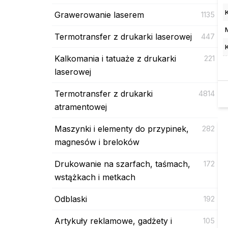
Grawerowanie laserem
1135
Termotransfer z drukarki laserowej
447
Kalkomania i tatuaże z drukarki
221
laserowej
Termotransfer z drukarki
4814
atramentowej
Maszynki i elementy do przypinek,
282
magnesów i breloków
Drukowanie na szarfach, taśmach,
172
wstążkach i metkach
Odblaski
192
Artykuły reklamowe, gadżety i
105