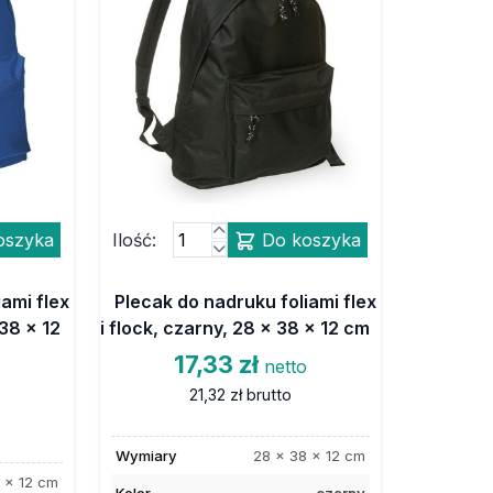
oszyka
Ilość:
Do koszyka
ami flex
Plecak do nadruku foliami flex
 38 x 12
i flock, czarny, 28 x 38 x 12 cm
17,33 zł
netto
21,32 zł
brutto
Wymiary
28 x 38 x 12 cm
 x 12 cm
Kolor
czarny