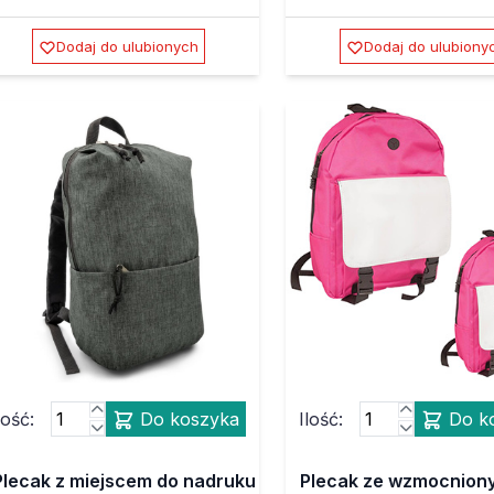
Dodaj do ulubionych
Dodaj do ulubiony
lość:
Do koszyka
Ilość:
Do k
Plecak z miejscem do nadruku
Plecak ze wzmocnion