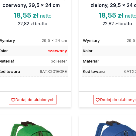
czerwony, 29,5 x 24 cm
zielony, 29,5 x 24
18,55 zł
18,55 zł
netto
nett
22,82 zł
brutto
22,82 zł
brutto
Wymiary
29,5 x 24 cm
Wymiary
29,5
Kolor
czerwony
Kolor
Materiał
poliester
Materiał
Kod towaru
6ATX201EORE
Kod towaru
6ATX
Dodaj do ulubionych
Dodaj do ulubiony