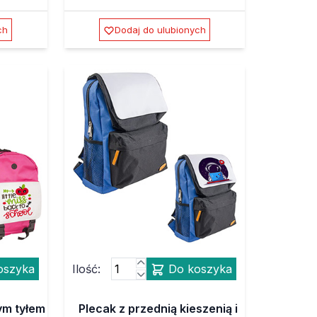
ch
Dodaj do ulubionych
oszyka
Ilość:
Do koszyka
ym tyłem
Plecak z przednią kieszenią i