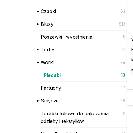
Czapki
63
Bluzy
813
Poszewki i wypełnienia
5
Torby
71
Worki
28
Plecaki
13
Fartuchy
27
Smycze
26
Torebki foliowe do pakowania
2
odzieży i tekstyliów