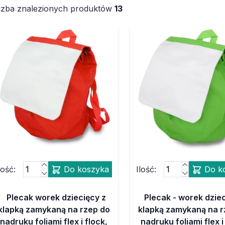
czba znalezionych produktów
13
lość:
Do koszyka
Ilość:
Do k
Plecak worek dziecięcy z
Plecak - worek dzie
klapką zamykaną na rzep do
klapką zamykaną na r
nadruku foliami flex i flock,
nadruku foliami flex i