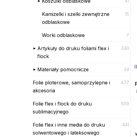
Koszulki odblaskowe
41
Kamizelki i szelki zewnętrzne
15
odblaskowe
Worki odblaskowe
7
Artykuły do druku foliami flex i
240
flock
I
Materiały pomocnicze
24
Folie ploterowe, samoprzylepne i
477
akcesoria
Folie flex i flock do druku
509
sublimacyjnego
Folie flex i inne media do druku
441
solwentowego i lateksowego