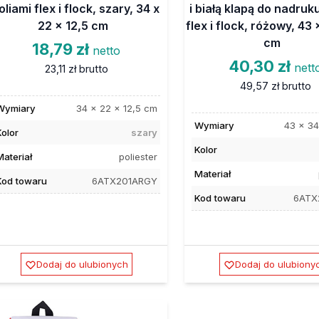
oliami flex i flock, szary, 34 x
i białą klapą do nadruku
22 x 12,5 cm
flex i flock, różowy, 43 
cm
18,79 zł
netto
40,30 zł
nett
23,11 zł
brutto
49,57 zł
brutto
Wymiary
34 x 22 x 12,5 cm
Wymiary
43 x 34
Kolor
szary
Kolor
Materiał
poliester
Materiał
Kod towaru
6ATX201ARGY
Kod towaru
6ATX
Dodaj do ulubionych
Dodaj do ulubiony