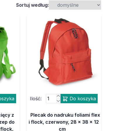
Sortuj według:
oszyka
Ilość:
Do koszyka
cięcy z
Plecak do nadruku foliami flex
zep do
i flock, czerwony, 28 x 38 x 12
 flock,
cm