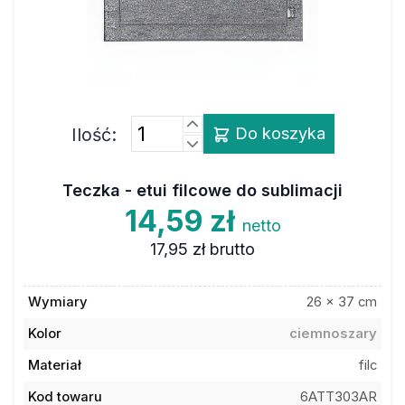
Ilość:
Do koszyka
Teczka - etui filcowe do sublimacji
14,59 zł
netto
17,95 zł
brutto
Wymiary
26 x 37 cm
Kolor
ciemnoszary
Materiał
filc
Kod towaru
6ATT303AR