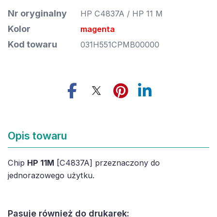
Nr oryginalny
HP C4837A / HP 11 M
Kolor
magenta
Kod towaru
031H551CPMB00000
Opis towaru
Chip
HP 11M
[C4837A] przeznaczony do
jednorazowego użytku.
Pasuje również do drukarek: