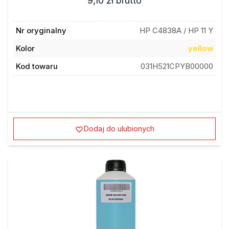
9,10 zł
brutto
Nr oryginalny
HP C4838A / HP 11 Y
Kolor
yellow
Kod towaru
031H521CPYB00000
Dodaj do ulubionych