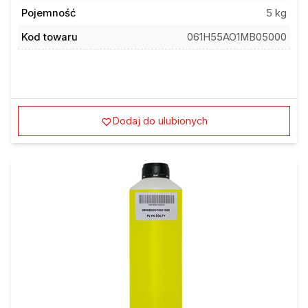
Pojemność
5 kg
Kod towaru
061H55AO1MB05000
Dodaj do ulubionych