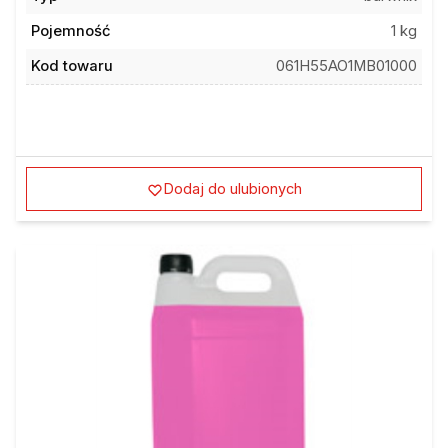
Pojemność
1 kg
Kod towaru
061H55AO1MB01000
Dodaj do ulubionych