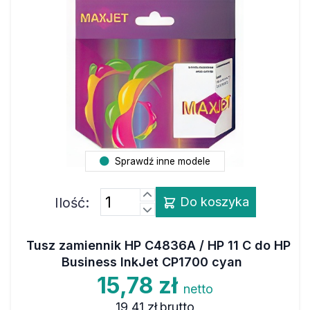
Sprawdź inne modele
Ilość:
Do koszyka
Tusz zamiennik HP C4836A / HP 11 C do HP
Business InkJet CP1700 cyan
15,78 zł
netto
19,41 zł
brutto