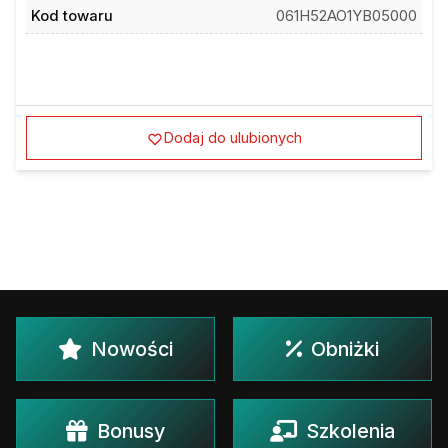
Kod towaru
061H52AO1YB05000
Dodaj do ulubionych
Nowości
Obniżki
Bonusy
Szkolenia