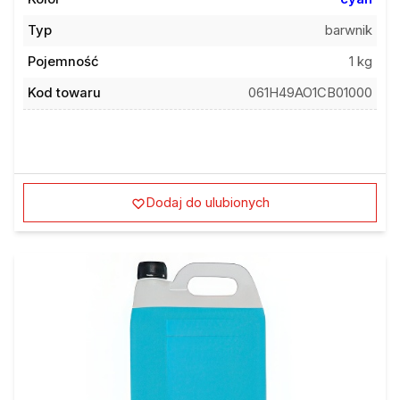
Typ
barwnik
Pojemność
1 kg
Kod towaru
061H49AO1CB01000
Dodaj do ulubionych