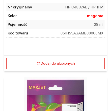
Nr oryginalny
HP C4837AE / HP 11 M
Kolor
magenta
Pojemność
28 ml
Kod towaru
051H55AGAMB00000MX
Dodaj do ulubionych