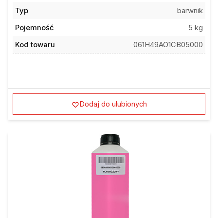
Typ
barwnik
Pojemność
5 kg
Kod towaru
061H49AO1CB05000
Dodaj do ulubionych