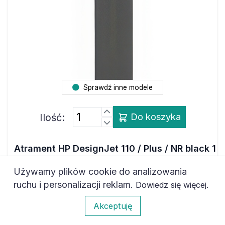
Sprawdź inne modele
Ilość:
Do koszyka
Atrament HP DesignJet 110 / Plus / NR black 1
kg pigment
Używamy plików cookie do analizowania
150,54 zł
netto
ruchu i personalizacji reklam.
.
Dowiedz się więcej
185,16 zł
brutto
0
Akceptuję
Marka
ZAMIENNIK