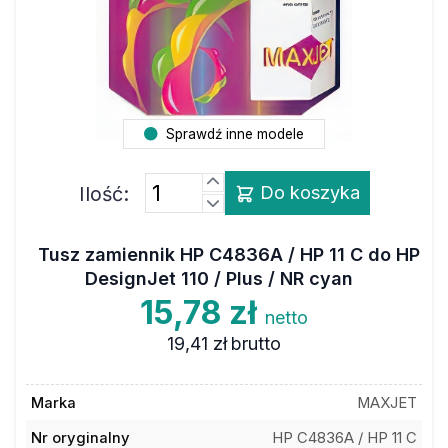
Sprawdź inne modele
Ilość:
Do koszyka
Tusz zamiennik HP C4836A / HP 11 C do HP
DesignJet 110 / Plus / NR cyan
15,78 zł
netto
19,41 zł
brutto
Marka
MAXJET
Nr oryginalny
HP C4836A / HP 11 C