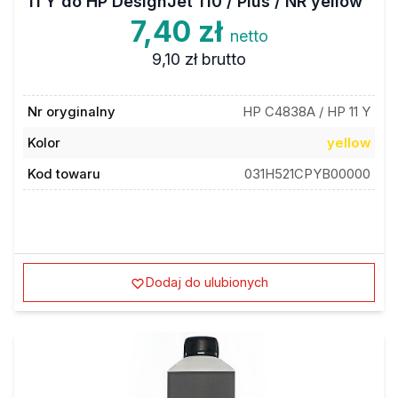
11 Y do HP DesignJet 110 / Plus / NR yellow
7,40 zł
netto
9,10 zł
brutto
Nr oryginalny
HP C4838A / HP 11 Y
Kolor
yellow
Kod towaru
031H521CPYB00000
Dodaj do ulubionych