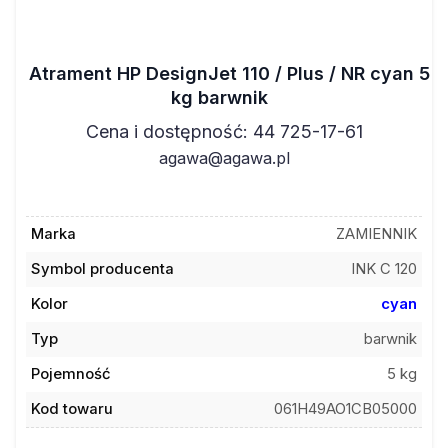
Atrament HP DesignJet 110 / Plus / NR cyan 5
kg barwnik
Cena i dostępność: 44 725-17-61
agawa@agawa.pl
Marka
ZAMIENNIK
Symbol producenta
INK C 120
Kolor
cyan
Typ
barwnik
Pojemność
5 kg
Kod towaru
061H49AO1CB05000