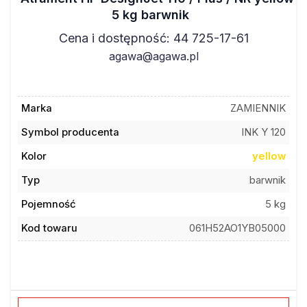
5 kg barwnik
Cena i dostępność: 44 725-17-61
agawa@agawa.pl
Marka
ZAMIENNIK
Symbol producenta
INK Y 120
Kolor
yellow
Typ
barwnik
Pojemność
5 kg
Kod towaru
061H52AO1YB05000