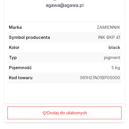
agawa@agawa.pl
Marka
ZAMIENNIK
Symbol producenta
INK BKP 41
Kolor
black
Typ
pigment
Pojemność
5 kg
Kod towaru
061H27AO1BP05000
Dodaj do ulubionych