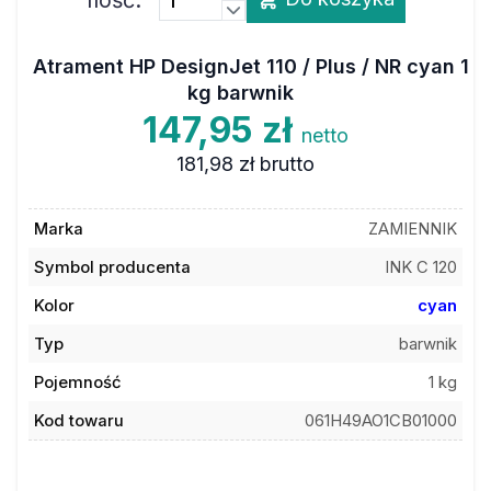
Atrament HP DesignJet 110 / Plus / NR cyan 1
kg barwnik
147,95 zł
netto
181,98 zł
brutto
Marka
ZAMIENNIK
Symbol producenta
INK C 120
Kolor
cyan
Typ
barwnik
Pojemność
1 kg
Kod towaru
061H49AO1CB01000