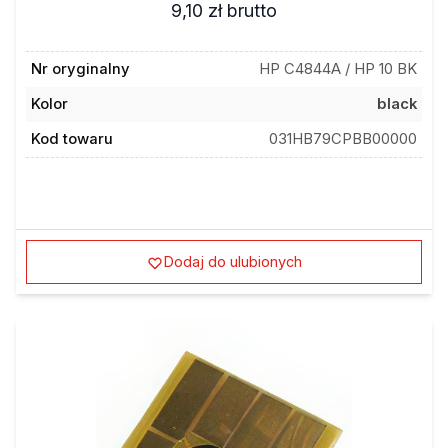
9,10 zł
brutto
Nr oryginalny
HP C4844A / HP 10 BK
Kolor
black
Kod towaru
031HB79CPBB00000
Dodaj do ulubionych