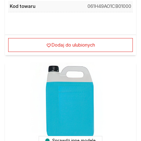
Kod towaru
061H49AO1CB01000
Dodaj do ulubionych
Sprawdź inne modele