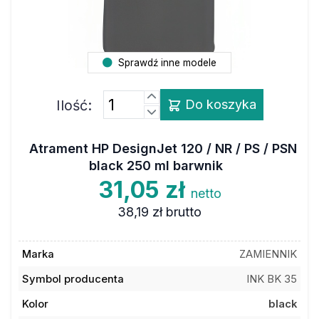
Sprawdź inne modele
Ilość:
Do koszyka
Atrament HP DesignJet 120 / NR / PS / PSN
black 250 ml barwnik
31,05 zł
netto
38,19 zł
brutto
Marka
ZAMIENNIK
Symbol producenta
INK BK 35
Kolor
black
Typ
barwnik