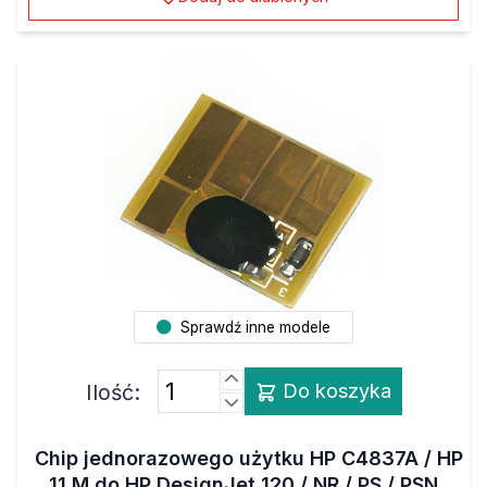
Sprawdź inne modele
Ilość:
Do koszyka
Chip jednorazowego użytku HP C4837A / HP
11 M do HP DesignJet 120 / NR / PS / PSN