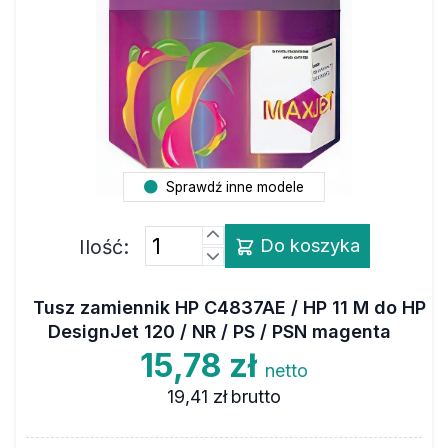
Sprawdź inne modele
Ilość:
Do koszyka
Tusz zamiennik HP C4837AE / HP 11 M do HP
DesignJet 120 / NR / PS / PSN magenta
15,78 zł
netto
19,41 zł
brutto
Marka
MAXJET