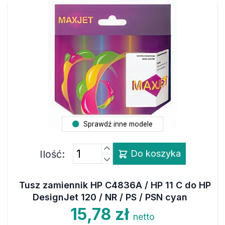
Sprawdź inne modele
Ilość:
Do koszyka
Tusz zamiennik HP C4836A / HP 11 C do HP
DesignJet 120 / NR / PS / PSN cyan
15,78 zł
netto
19,41 zł
brutto