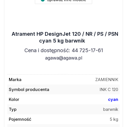
Atrament HP DesignJet 120 / NR / PS / PSN
cyan 5 kg barwnik
Cena i dostępność: 44 725-17-61
agawa@agawa.pl
Marka
ZAMIENNIK
Symbol producenta
INK C 120
Kolor
cyan
Typ
barwnik
Pojemność
5 kg
Kod towaru
061H49AO1CB05000