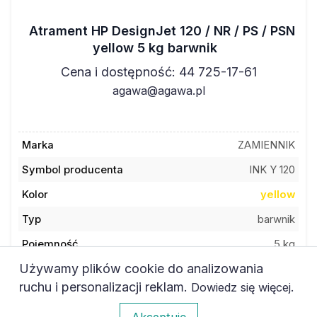
Atrament HP DesignJet 120 / NR / PS / PSN
yellow 5 kg barwnik
Cena i dostępność: 44 725-17-61
agawa@agawa.pl
Marka
ZAMIENNIK
Symbol producenta
INK Y 120
Kolor
yellow
Typ
barwnik
Pojemność
5 kg
Używamy plików cookie do analizowania
Kod towaru
061H52AO1YB05000
ruchu i personalizacji reklam.
.
Dowiedz się więcej
0
Akceptuję