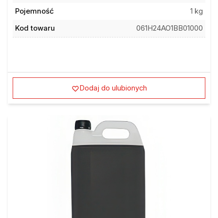
Pojemność
1 kg
Kod towaru
061H24AO1BB01000
Dodaj do ulubionych