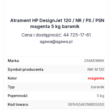
Atrament HP DesignJet 120 / NR / PS / PSN
magenta 5 kg barwnik
Cena i dostępność: 44 725-17-61
agawa@agawa.pl
Marka
ZAMIENNIK
Symbol producenta
INK M 120
Kolor
magenta
Typ
barwnik
Pojemność
5 kg
Kod towaru
061H55AO1MB05000