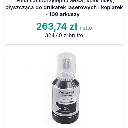
Folia samoprzylepna SRA3, kolor biały,
błyszcząca do drukarek laserowych i kopiarek
- 100 arkuszy
263,74 zł
netto
324,40 zł
brutto