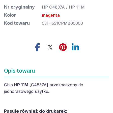
Nr oryginalny
HP C4837A / HP 11 M
Kolor
magenta
Kod towaru
031H551CPMB00000
Opis towaru
Chip
HP 11M
[C4837A] przeznaczony do
jednorazowego użytku.
Pasuje również do drukarek: