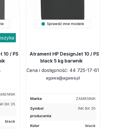
le
Sprawdź inne modele
oszyka
 10 / PS
Atrament HP DesignJet 10 / PS
nik
black 5 kg barwnik
Cena i dostępność: 44 725-17-61
o
agawa@agawa.pl
MIENNIK
Marka
ZAMIENNIK
NK BK 35
Symbol
INK BK 35
producenta
black
Kolor
black