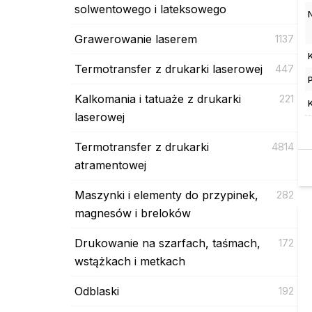
solwentowego i lateksowego
Grawerowanie laserem
1137
Termotransfer z drukarki laserowej
447
Kalkomania i tatuaże z drukarki
221
laserowej
Termotransfer z drukarki
4814
atramentowej
Maszynki i elementy do przypinek,
282
magnesów i breloków
Drukowanie na szarfach, taśmach,
172
wstążkach i metkach
Odblaski
192