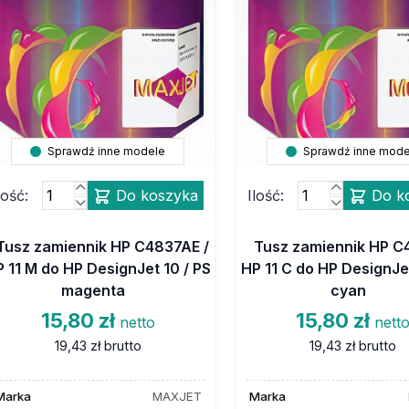
Sprawdź inne modele
Sprawdź inne mode
lość:
Do koszyka
Ilość:
Do k
Tusz zamiennik HP C4837AE /
Tusz zamiennik HP C
 11 M do HP DesignJet 10 / PS
HP 11 C do HP DesignJet
magenta
cyan
15,80 zł
15,80 zł
netto
nett
19,43 zł
brutto
19,43 zł
brutto
Marka
MAXJET
Marka