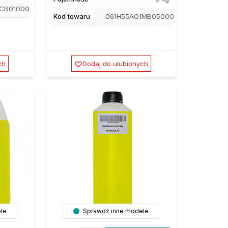
1CB01000
Kod towaru
061H55AO1MB05000
ch
Dodaj do ulubionych
le
Sprawdź inne modele