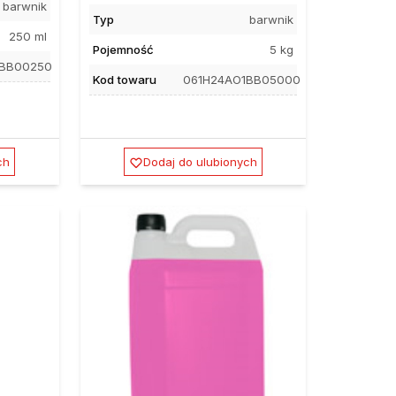
barwnik
Typ
barwnik
250 ml
Pojemność
5 kg
1BB00250
Kod towaru
061H24AO1BB05000
ch
Dodaj do ulubionych