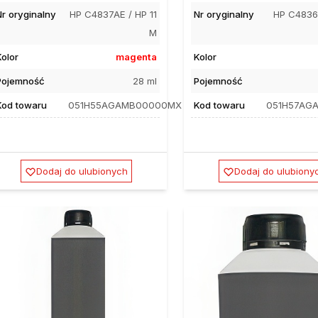
Nr oryginalny
HP C4837AE / HP 11
Nr oryginalny
HP C4836A
M
Kolor
magenta
Kolor
Pojemność
28 ml
Pojemność
Kod towaru
051H55AGAMB00000MX
Kod towaru
051H57AG
Dodaj do ulubionych
Dodaj do ulubiony