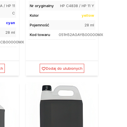
 / HP 11
Nr oryginalny
HP C4838 / HP 11 Y
C
Kolor
yellow
cyan
Pojemność
28 ml
28 ml
Kod towaru
051H52AGAYB00000MX
ACB00000MX
ch
Dodaj do ulubionych