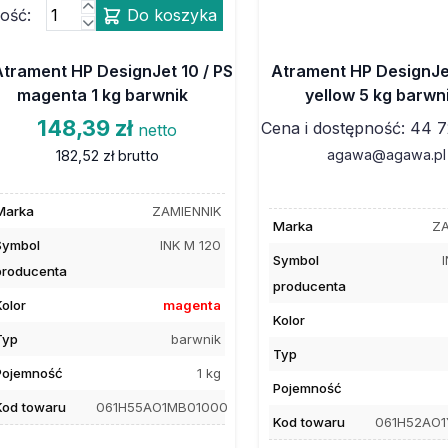
lość:
Do koszyka
Atrament HP DesignJet 10 / PS
Atrament HP DesignJet
magenta 1 kg barwnik
yellow 5 kg barwn
148,39 zł
Cena i dostępność: 44 7
netto
agawa@agawa.pl
182,52 zł
brutto
Marka
ZAMIENNIK
Marka
ZA
Symbol
INK M 120
Symbol
producenta
producenta
Kolor
magenta
Kolor
Typ
barwnik
Typ
Pojemność
1 kg
Pojemność
Kod towaru
061H55AO1MB01000
Kod towaru
061H52AO