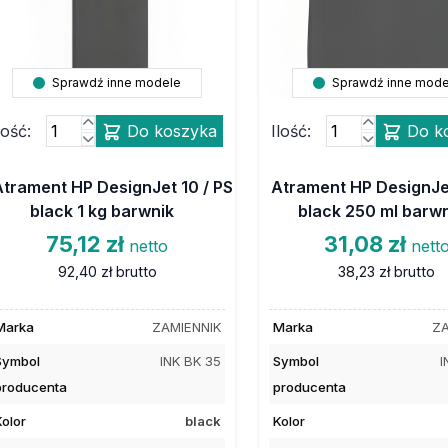
Sprawdź inne modele
Sprawdź inne mode
lość:
Do koszyka
Ilość:
Do k
Atrament HP DesignJet 10 / PS
Atrament HP DesignJet
black 1 kg barwnik
black 250 ml barw
75,12 zł
31,08 zł
netto
nett
92,40 zł
brutto
38,23 zł
brutto
Marka
ZAMIENNIK
Marka
ZA
Symbol
INK BK 35
Symbol
I
producenta
producenta
Kolor
black
Kolor