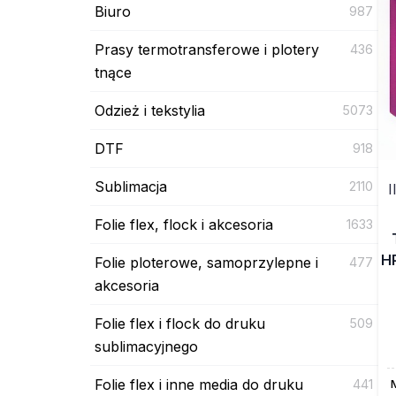
Biuro
987
Prasy termotransferowe i plotery
436
tnące
Odzież i tekstylia
5073
DTF
918
Sublimacja
2110
I
Folie flex, flock i akcesoria
1633
HP
Folie ploterowe, samoprzylepne i
477
akcesoria
Folie flex i flock do druku
509
sublimacyjnego
Folie flex i inne media do druku
441