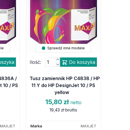
le
Sprawdź inne modele
oszyka
Ilość:
Do koszyka
4836A /
Tusz zamiennik HP C4838 / HP
 10 / PS
11 Y do HP DesignJet 10 / PS
yellow
15,80 zł
o
netto
19,43 zł
brutto
MAXJET
Marka
MAXJET