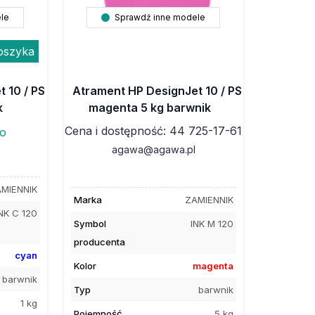
le
Sprawdź inne modele
oszyka
 10 / PS
Atrament HP DesignJet 10 / PS
k
magenta 5 kg barwnik
Cena i dostępność: 44 725-17-61
to
agawa@agawa.pl
MIENNIK
Marka
ZAMIENNIK
NK C 120
Symbol
INK M 120
producenta
cyan
Kolor
magenta
barwnik
Typ
barwnik
1 kg
Pojemność
5 kg