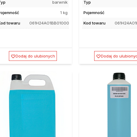
Typ
barwnik
Typ
Pojemność
1 kg
Pojemność
Kod towaru
061H24AO1BB01000
Kod towaru
061H24AO
Dodaj do ulubionych
Dodaj do ulubiony