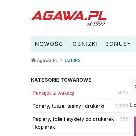
NOWOŚCI
OBNIŻKI
BONUSY
DJ10PS
Agawa.PL
KATEGORIE TOWAROWE
Pamiątki z wakacji
5805
Li
Tonery, tusze, taśmy i drukarki
133701
Papiery, folie i etykiety do drukarek
555
i kopiarek