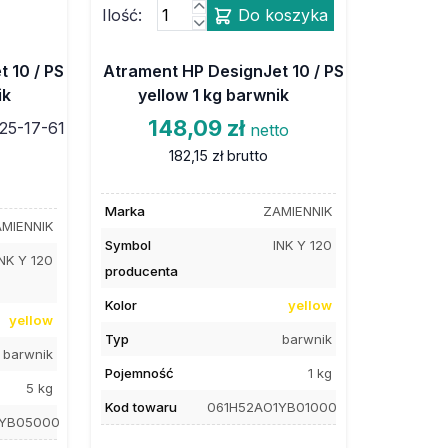
Ilość:
Do koszyka
 10 / PS
Atrament HP DesignJet 10 / PS
ik
yellow 1 kg barwnik
148,09 zł
25-17-61
netto
182,15 zł
brutto
Marka
ZAMIENNIK
MIENNIK
Symbol
INK Y 120
INK Y 120
producenta
Kolor
yellow
yellow
Typ
barwnik
barwnik
Pojemność
1 kg
5 kg
Kod towaru
061H52AO1YB01000
1YB05000