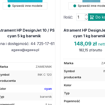
Sprawdź inne modele
Sprawdź inne mode
Ilość:
Do k
Atrament HP DesignJet 10 / PS
Atrament HP DesignJet
cyan 5 kg barwnik
cyan 1 kg barwni
148,09 zł
na i dostępność: 44 725-17-61
net
agawa@agawa.pl
182,15 zł
brutto
Marka
ZA
Marka
ZAMIENNIK
Symbol
I
Symbol
INK C 120
producenta
producenta
Kolor
Kolor
cyan
Typ
Typ
barwnik
Pojemność
Pojemność
5 kg