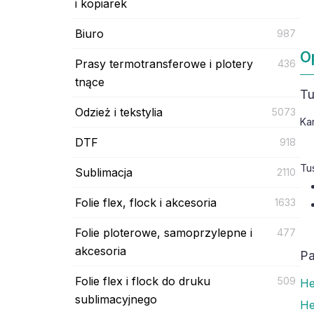
i kopiarek
Biuro
987
O
Prasy termotransferowe i plotery
436
tnące
Tu
Odzież i tekstylia
5073
Ka
DTF
918
Tu
Sublimacja
2110
Folie flex, flock i akcesoria
1633
Folie ploterowe, samoprzylepne i
477
akcesoria
Pa
Folie flex i flock do druku
509
He
sublimacyjnego
He