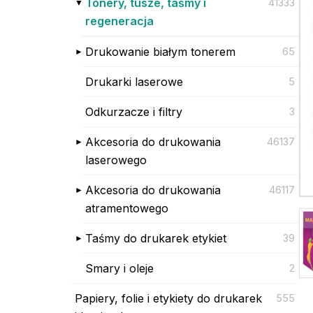
Tonery, tusze, taśmy i
41333
regeneracja
Drukowanie białym tonerem
65
Drukarki laserowe
5
Odkurzacze i filtry
3
Akcesoria do drukowania
46137
laserowego
Akcesoria do drukowania
46117
atramentowego
Taśmy do drukarek etykiet
39
Smary i oleje
2
Papiery, folie i etykiety do drukarek
555