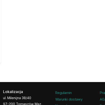
Lokalizacja
Regulamin
Pra
ul. Milenijna 38/40
Warunki dostawy
AG
97-200 Tomaszów Maz.