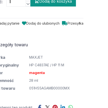
Dodaj do koszyka
ć:
adaj pytanie
Dodaj do ulubionych
Przesyłka
zegóły towaru
rka
MAXJET
oryginalny
HP C4837AE / HP 11 M
or
magenta
emność
28 ml
 towaru
051H55AGAMB00000MX
tępnij ten produkt: