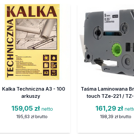
Kalka Techniczna A3 - 100
Taśma Laminowana Br
arkuszy
touch TZe-221 / TZ
159,05 zł
161,29 zł
netto
nett
195,63 zł
brutto
198,39 zł
brutto