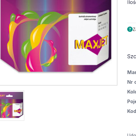
Iloś
Z
Szc
Ma
Nr 
Kol
Poj
Kod
Udos