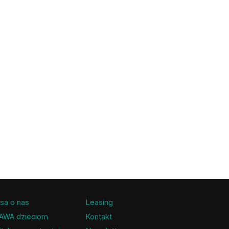
sa o nas
Leasing
AWA dzieciom
Kontakt