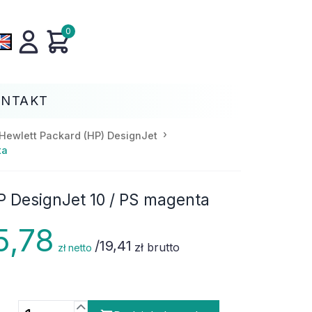
0
ONTAKT
Hewlett Packard (HP) DesignJet
ta
P DesignJet 10 / PS magenta
5,78
/
19,41
zł brutto
zł netto