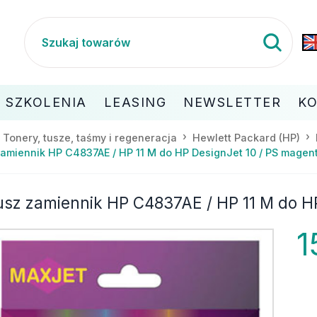
SZKOLENIA
LEASING
NEWSLETTER
K
Tonery, tusze, taśmy i regeneracja
Hewlett Packard (HP)
amiennik HP C4837AE / HP 11 M do HP DesignJet 10 / PS magen
usz zamiennik HP C4837AE / HP 11 M do H
1