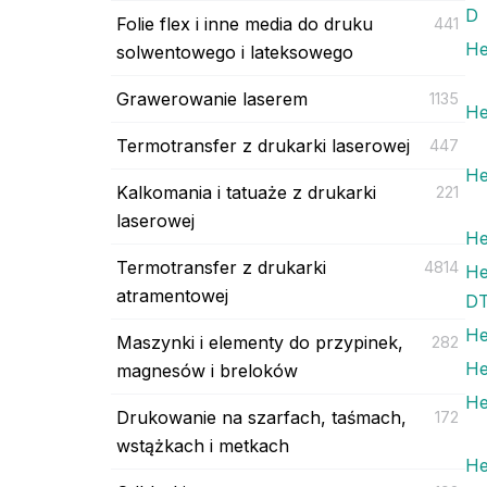
D
Folie flex i inne media do druku
441
He
solwentowego i lateksowego
Grawerowanie laserem
1135
He
Termotransfer z drukarki laserowej
447
He
Kalkomania i tatuaże z drukarki
221
laserowej
He
Termotransfer z drukarki
4814
He
atramentowej
D
He
Maszynki i elementy do przypinek,
282
He
magnesów i breloków
He
Drukowanie na szarfach, taśmach,
172
wstążkach i metkach
He