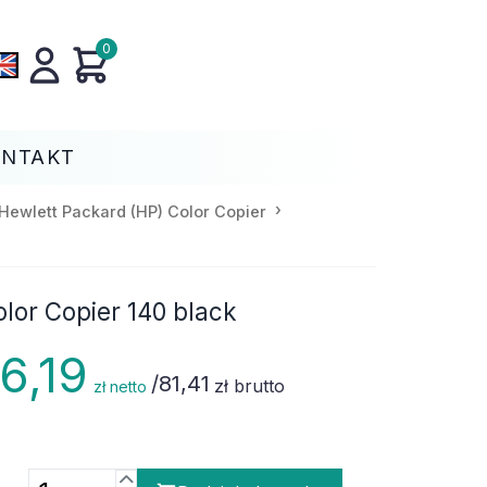
0
ONTAKT
Hewlett Packard (HP) Color Copier
lor Copier 140 black
6,19
/
81,41
zł brutto
zł netto