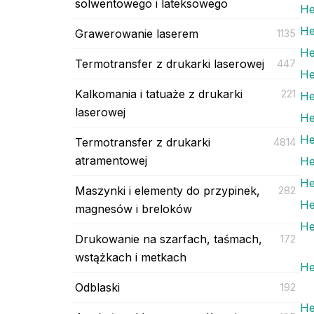
solwentowego i lateksowego
He
He
Grawerowanie laserem
1135
He
Termotransfer z drukarki laserowej
447
He
Kalkomania i tatuaże z drukarki
221
He
laserowej
He
He
Termotransfer z drukarki
4814
atramentowej
He
He
Maszynki i elementy do przypinek,
282
He
magnesów i breloków
He
Drukowanie na szarfach, taśmach,
172
wstążkach i metkach
He
Odblaski
192
He