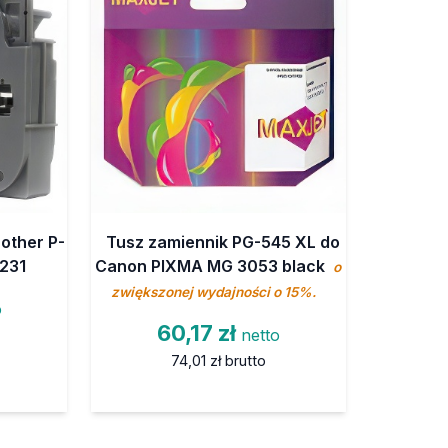
other P-
Tusz zamiennik PG-545 XL do
-231
Canon PIXMA MG 3053 black
o
zwiększonej wydajności o 15%.
o
60,17 zł
netto
74,01 zł
brutto