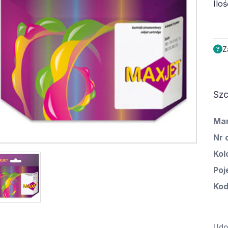
Iloś
Z
Szc
Ma
Nr 
Kol
Poj
Kod
Udos