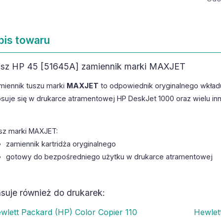
pis towaru
sz HP 45 [51645A] zamiennik marki MAXJET
miennik tuszu marki
MAXJET
to odpowiednik oryginalnego wkła
osuje się w drukarce atramentowej HP DeskJet 1000 oraz wielu i
sz marki MAXJET:
zamiennik kartridża oryginalnego
gotowy do bezpośredniego użytku w drukarce atramentowej
suje również do drukarek:
wlett Packard (HP) Color Copier 110
Hewlet