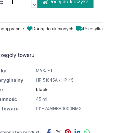
Dodaj do koszyka
ć:
adaj pytanie
Dodaj do ulubionych
Przesyłka
zegóły towaru
rka
MAXJET
oryginalny
HP 51645A / HP 45
or
black
emność
45 ml
 towaru
011H24AIHBB0000NMX
tępnij ten produkt: