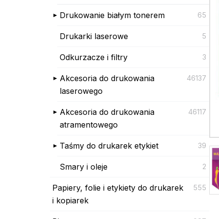
Drukowanie białym tonerem
65
Drukarki laserowe
5
Odkurzacze i filtry
3
Akcesoria do drukowania
46137
laserowego
Akcesoria do drukowania
46117
atramentowego
Taśmy do drukarek etykiet
39
Smary i oleje
2
Papiery, folie i etykiety do drukarek
555
i kopiarek