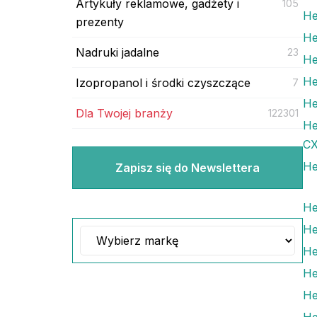
Artykuły reklamowe, gadżety i
105
He
prezenty
He
Nadruki jadalne
23
He
He
Izopropanol i środki czyszczące
7
He
Dla Twojej branży
122301
He
CX
He
Zapisz się do Newslettera
He
He
He
He
He
He