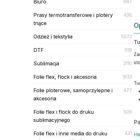
Biuro
987
Prasy termotransferowe i plotery
436
tnące
O
Odzież i tekstylia
5073
Tu
DTF
918
Za
st
Sublimacja
2110
Folie flex, flock i akcesoria
1633
Tu
Folie ploterowe, samoprzylepne i
477
akcesoria
Folie flex i flock do druku
509
sublimacyjnego
Pa
Folie flex i inne media do druku
441
He