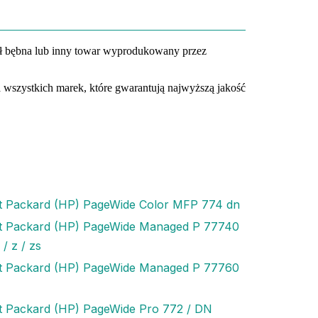
uł bębna lub inny towar wyprodukowany przez
a wszystkich marek, które gwarantują najwyższą jakość
t Packard (HP) PageWide Color MFP 774 dn
t Packard (HP) PageWide Managed P 77740
 / z / zs
t Packard (HP) PageWide Managed P 77760
t Packard (HP) PageWide Pro 772 / DN