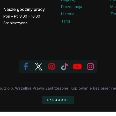
Prezentacja
Mu
Nasze godziny pracy
Historia
Ter
Pon - Pt: 8:00 - 16:00
Targi
Sb: nieczynne
p. z o.o. Wszelkie Prawa Zastrzeżone. Kopiowanie bez pisemnej
46943989
 znaki towarowe, będące własnością odpowiednich firm, zostały wykorzystane jedy