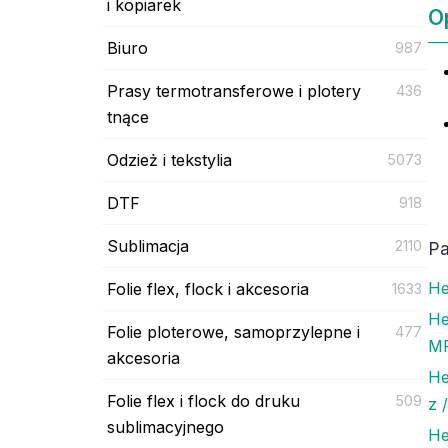
i kopiarek
O
Biuro
987
Prasy termotransferowe i plotery
436
tnące
Odzież i tekstylia
5073
DTF
918
Sublimacja
2110
Pa
He
Folie flex, flock i akcesoria
1633
He
Folie ploterowe, samoprzylepne i
477
MF
akcesoria
He
Folie flex i flock do druku
509
z 
sublimacyjnego
He