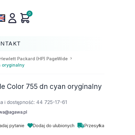
0
ONTAKT
Hewlett Packard (HP) PageWide
 oryginalny
 Color 755 dn cyan oryginalny
a i dostępność: 44 725-17-61
wa@agawa.pl
adaj pytanie
Dodaj do ulubionych
Przesyłka