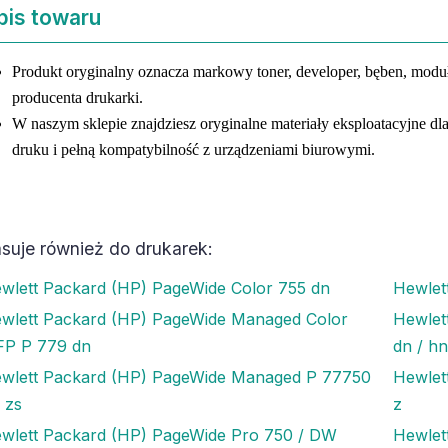
pis towaru
Produkt oryginalny oznacza markowy toner, developer, bęben, mod
producenta drukarki.
W naszym sklepie znajdziesz oryginalne materiały eksploatacyjne dl
druku i pełną kompatybilność z urządzeniami biurowymi.
suje również do drukarek:
wlett Packard (HP) PageWide Color 755 dn
Hewlet
wlett Packard (HP) PageWide Managed Color
Hewlet
P P 779 dn
dn / hn
wlett Packard (HP) PageWide Managed P 77750
Hewlet
/ zs
z
wlett Packard (HP) PageWide Pro 750 / DW
Hewlet