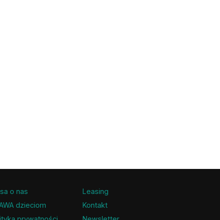
sa o nas
Leasing
AWA dzieciom
Kontakt
ityka prywatności
Newsletter