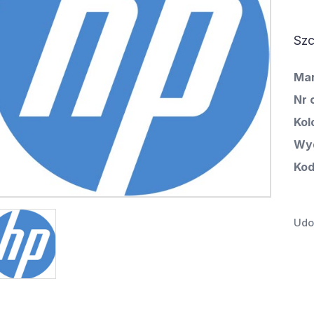
Szc
Ma
Nr 
Kol
Wyd
Kod
Udos