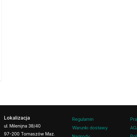
Lokalizacja
Regulamin
Pra
ul. Milenijna 38/40
Warunki dostawy
AG
97-200 Tomaszów Maz.
Nagrody
Pol