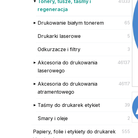
Tonery, tusze, taśmy i
41333
regeneracja
Drukowanie białym tonerem
65
Drukarki laserowe
5
Odkurzacze i filtry
3
Akcesoria do drukowania
46137
laserowego
Akcesoria do drukowania
46117
atramentowego
Taśmy do drukarek etykiet
39
Smary i oleje
2
Papiery, folie i etykiety do drukarek
555