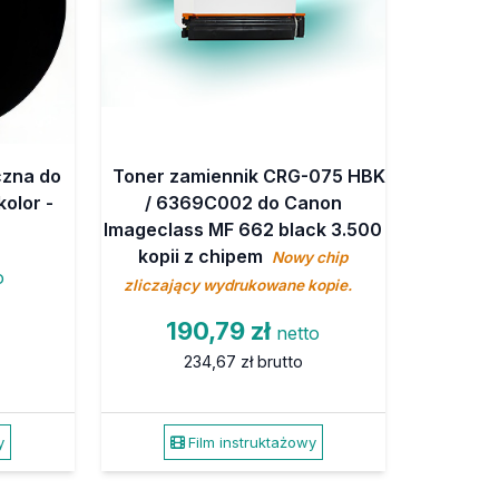
czna do
Toner zamiennik CRG-075 HBK
olor -
/ 6369C002 do Canon
Imageclass MF 662 black 3.500
kopii z chipem
Nowy chip
o
zliczający wydrukowane kopie.
190,79 zł
netto
234,67 zł
brutto
y
Film instruktażowy