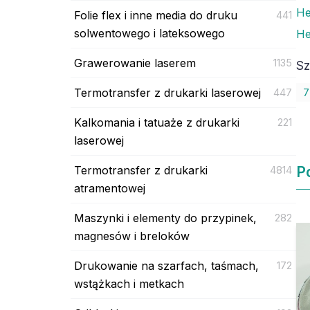
He
Folie flex i inne media do druku
441
solwentowego i lateksowego
He
Grawerowanie laserem
1135
Sz
Termotransfer z drukarki laserowej
447
7
Kalkomania i tatuaże z drukarki
221
laserowej
Termotransfer z drukarki
P
4814
atramentowej
Maszynki i elementy do przypinek,
282
magnesów i breloków
Drukowanie na szarfach, taśmach,
172
wstążkach i metkach