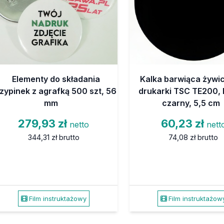
Elementy do składania
Kalka barwiąca żywi
zypinek z agrafką 500 szt, 56
drukarki TSC TE200, k
mm
czarny, 5,5 cm
279,93 zł
60,23 zł
netto
nett
344,31 zł
brutto
74,08 zł
brutto
Film instruktażowy
Film instruktażow