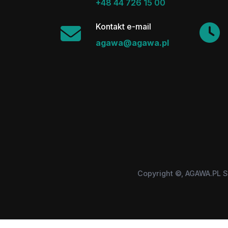
+48 44 726 15 00
Kontakt e-mail
agawa@agawa.pl
Copyright ©, AGAWA.PL S
Wszystkie użyte zastrzeżone