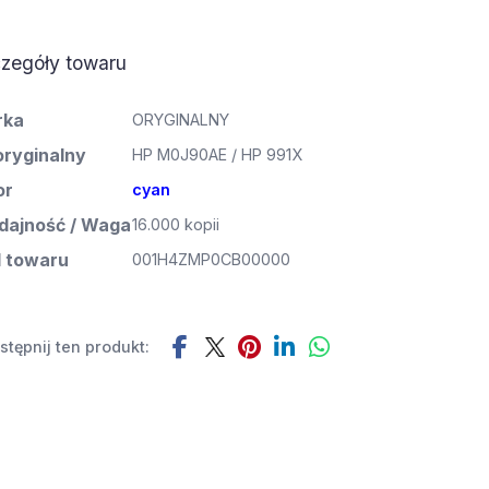
zegóły towaru
rka
ORYGINALNY
oryginalny
HP M0J90AE / HP 991X
or
cyan
ajność / Waga
16.000 kopii
 towaru
001H4ZMP0CB00000
tępnij ten produkt: