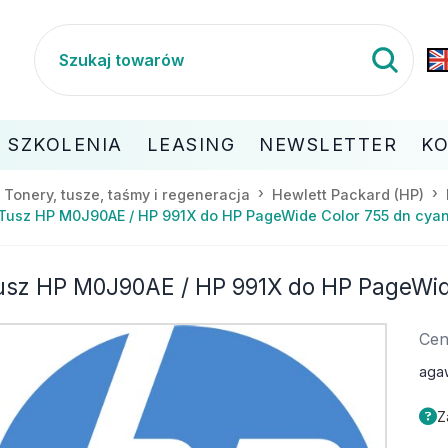
SZKOLENIA
LEASING
NEWSLETTER
K
Tonery, tusze, taśmy i regeneracja
Hewlett Packard (HP)
Tusz HP M0J90AE / HP 991X do HP PageWide Color 755 dn cyan
usz HP M0J90AE / HP 991X do HP PageWide
Cen
aga
Z