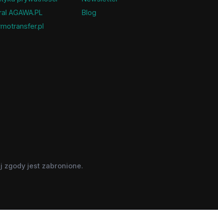
ral AGAWA.PL
Blog
motransfer.pl
 zgody jest zabronione.
nie w celach informacyjnych.