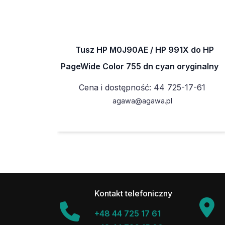
Tusz HP M0J90AE / HP 991X do HP
PageWide Color 755 dn cyan oryginalny
Cena i dostępność: 44 725-17-61
agawa@agawa.pl
Kontakt telefoniczny
+48 44 725 17 61