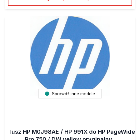
Sprawdź inne modele
Tusz HP M0J98AE / HP 991X do HP PageWide
Pro 750 / DW yellow oryginalny