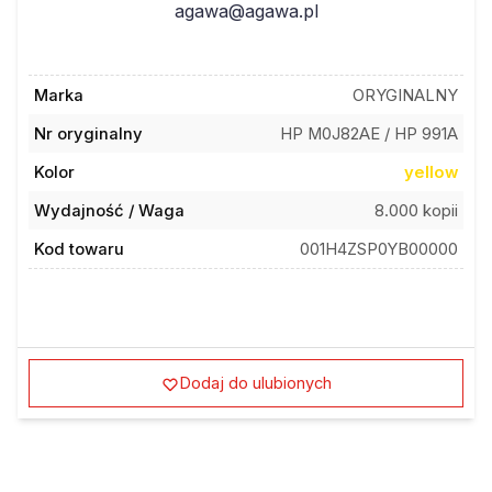
agawa@agawa.pl
Marka
ORYGINALNY
Nr oryginalny
HP M0J82AE / HP 991A
Kolor
yellow
Wydajność / Waga
8.000 kopii
Kod towaru
001H4ZSP0YB00000
Dodaj do ulubionych