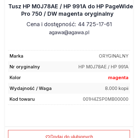
Tusz HP M0J78AE / HP 991A do HP PageWide
Pro 750 / DW magenta oryginalny
Cena i dostępność: 44 725-17-61
agawa@agawa.pl
Marka
ORYGINALNY
Nr oryginalny
HP M0J78AE / HP 991A
Kolor
magenta
Wydajność / Waga
8.000 kopii
Kod towaru
001H4ZSP0MB00000
Dodaj do ulubionych