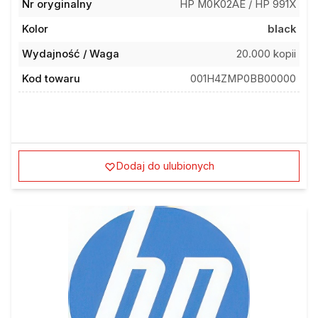
Nr oryginalny
HP M0K02AE / HP 991X
Kolor
black
Wydajność / Waga
20.000 kopii
Kod towaru
001H4ZMP0BB00000
Dodaj do ulubionych