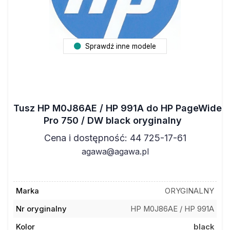
Sprawdź inne modele
Tusz HP M0J86AE / HP 991A do HP PageWide
Pro 750 / DW black oryginalny
Cena i dostępność: 44 725-17-61
agawa@agawa.pl
Marka
ORYGINALNY
Nr oryginalny
HP M0J86AE / HP 991A
Kolor
black