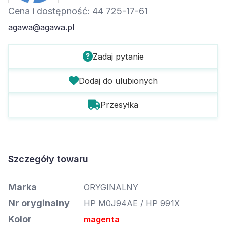
Cena i dostępność: 44 725-17-61
agawa@agawa.pl
Zadaj pytanie
Dodaj do ulubionych
Przesyłka
Szczegóły towaru
Marka
ORYGINALNY
Nr oryginalny
HP M0J94AE / HP 991X
Kolor
magenta