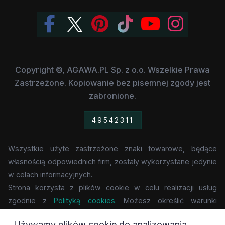
Copyright ©, AGAWA.PL Sp. z o.o. Wszelkie Prawa
Zastrzeżone. Kopiowanie bez pisemnej zgody jest
zabronione.
49542311
Wszystkie użyte zastrzeżone znaki towarowe, będące
własnością odpowiednich firm, zostały wykorzystane jedynie
w celach informacyjnych.
Strona korzysta z plików cookie w celu realizacji usług
zgodnie z
Polityką cookies
. Możesz określić warunki
przechowywania lub dostępu do cookie w Twojej
Używamy plików cookie do analizowania