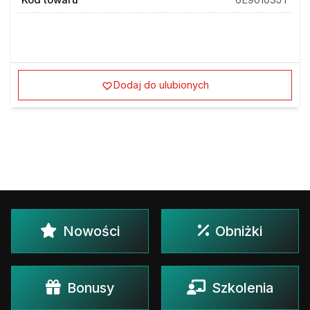
Kod towaru
6E90103JT
Dodaj do ulubionych
Nowości
Obniżki
Bonusy
Szkolenia