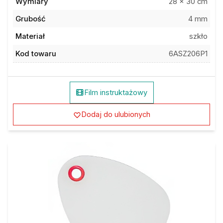
Wymiary
28 x 30 cm
Grubość
4 mm
Materiał
szkło
Kod towaru
6ASZ206P1
Film instruktażowy
Dodaj do ulubionych