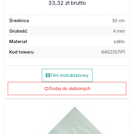
33,32 zł
brutto
Średnica
30 cm
Grubość
4 mm
Materiał
szkło
Kod towaru
6ASZ207P1
Film instruktażowy
Dodaj do ulubionych