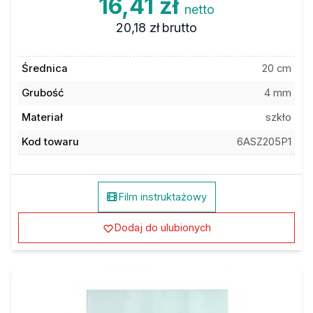
16,41 zł
netto
20,18 zł
brutto
Średnica
20 cm
Grubość
4 mm
Materiał
szkło
Kod towaru
6ASZ205P1
Film instruktażowy
Dodaj do ulubionych