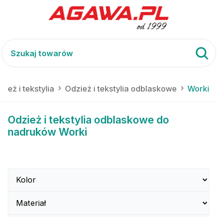
zież i tekstylia
Odzież i tekstylia odblaskowe
Worki
Odzież i tekstylia odblaskowe do
nadruków Worki