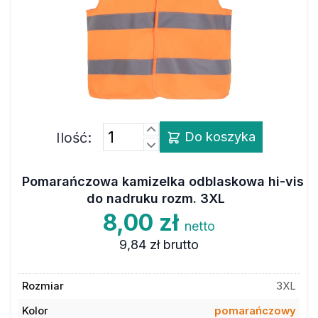
Ilość:
Do koszyka
Pomarańczowa kamizelka odblaskowa hi-vis
do nadruku rozm. 3XL
8,00 zł
netto
9,84 zł
brutto
Rozmiar
3XL
Kolor
pomarańczowy