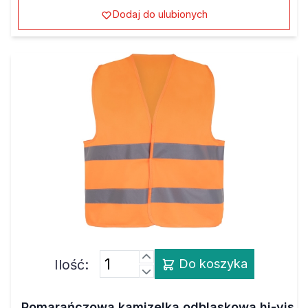
Dodaj do ulubionych
Ilość:
Do koszyka
Pomarańczowa kamizelka odblaskowa hi-vis