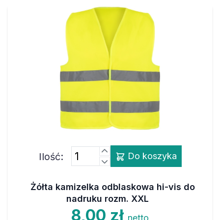
Ilość:
Do koszyka
Żółta kamizelka odblaskowa hi-vis do
nadruku rozm. XXL
8,00 zł
netto