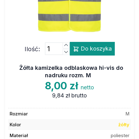
Ilość:
Do koszyka
Żółta kamizelka odblaskowa hi-vis do
nadruku rozm. M
8,00 zł
netto
9,84 zł
brutto
Rozmiar
M
Kolor
żółty
Materiał
poliester