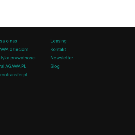
sa o nas
Leasing
AWA dzieciom
Kontakt
ityka prywatności
Newsletter
ral AGAWA.PL
Blog
motransfer.pl