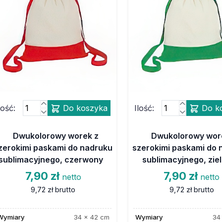
lość:
Do koszyka
Ilość:
Do k
Dwukolorowy worek z
Dwukolorowy wor
zerokimi paskami do nadruku
szerokimi paskami do 
sublimacyjnego, czerwony
sublimacyjnego, zie
7,90 zł
7,90 zł
netto
netto
9,72 zł
brutto
9,72 zł
brutto
Wymiary
34 x 42 cm
Wymiary
34