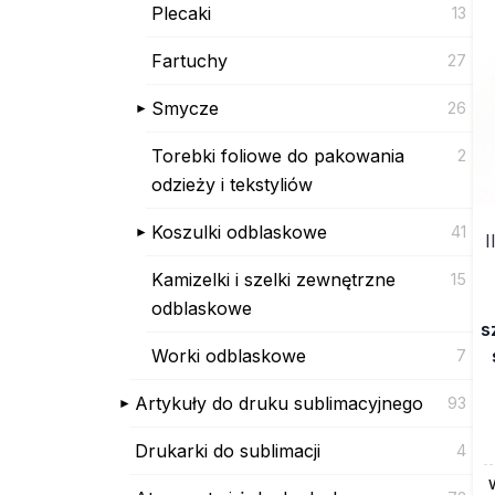
Plecaki
13
Fartuchy
27
Smycze
26
Torebki foliowe do pakowania
2
odzieży i tekstyliów
Koszulki odblaskowe
41
I
Kamizelki i szelki zewnętrzne
15
odblaskowe
s
Worki odblaskowe
7
Artykuły do druku sublimacyjnego
93
Drukarki do sublimacji
4