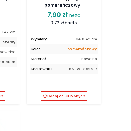
pomarańczowy
7,90 zł
netto
9,72 zł
brutto
 x 42 cm
Wymiary
34 x 42 cm
czarny
Kolor
pomarańczowy
bawełna
Materiał
bawełna
100ARBK
Kod towaru
6ATW100AROR
ch
Dodaj do ulubionych