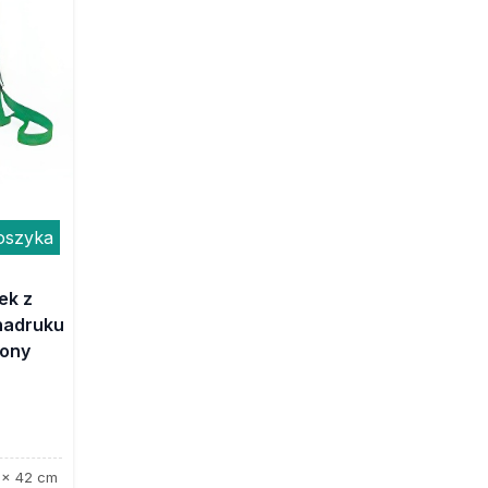
oszyka
ek z
nadruku
lony
 x 42 cm