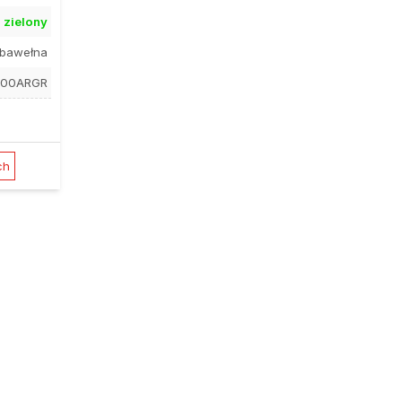
zielony
bawełna
100ARGR
ch