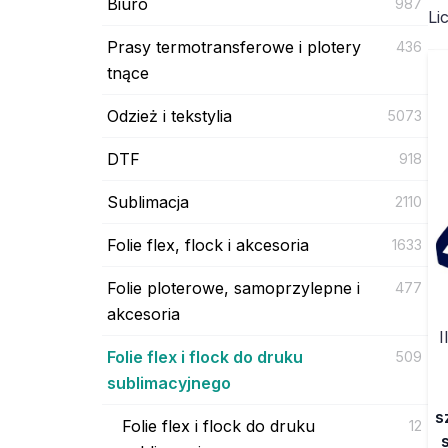
Biuro
987
Li
Prasy termotransferowe i plotery
436
tnące
Odzież i tekstylia
5073
DTF
918
Sublimacja
2110
Folie flex, flock i akcesoria
1633
Folie ploterowe, samoprzylepne i
477
akcesoria
I
Folie flex i flock do druku
509
sublimacyjnego
s
Folie flex i flock do druku
12