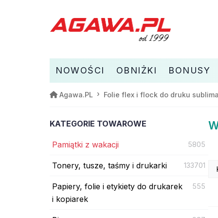
NOWOŚCI
OBNIŻKI
BONUSY
Agawa.PL
Folie flex i flock do druku subli
KATEGORIE TOWAROWE
W
Pamiątki z wakacji
5805
Tonery, tusze, taśmy i drukarki
133701
Papiery, folie i etykiety do drukarek
555
i kopiarek