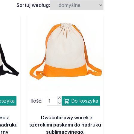
Sortuj według:
oszyka
Ilość:
Do koszyka
ek z
Dwukolorowy worek z
nadruku
szerokimi paskami do nadruku
arny
sublimacyjnego,