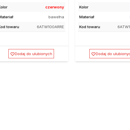
Kolor
czerwony
Kolor
Materiał
bawełna
Materiał
Kod towaru
6ATW100ARRE
Kod towaru
6ATW
Dodaj do ulubionych
Dodaj do ulubiony