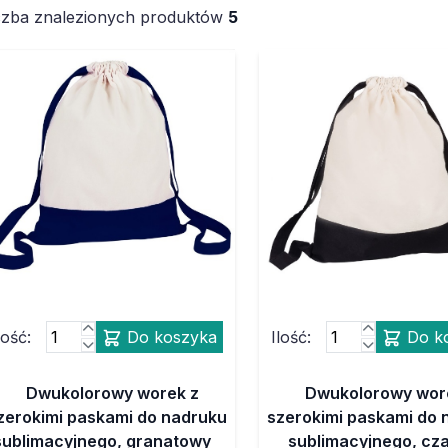
czba znalezionych produktów
5
lość:
Do koszyka
Ilość:
Do k
Dwukolorowy worek z
Dwukolorowy wor
zerokimi paskami do nadruku
szerokimi paskami do 
sublimacyjnego, granatowy
sublimacyjnego, cz