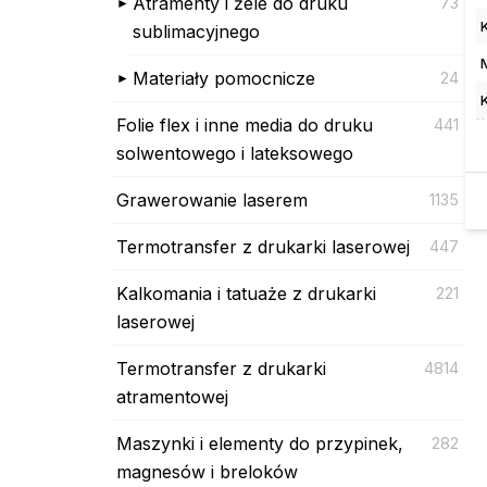
Atramenty i żele do druku
73
sublimacyjnego
Materiały pomocnicze
24
Folie flex i inne media do druku
441
solwentowego i lateksowego
Grawerowanie laserem
1135
Termotransfer z drukarki laserowej
447
Kalkomania i tatuaże z drukarki
221
laserowej
Termotransfer z drukarki
4814
atramentowej
Maszynki i elementy do przypinek,
282
magnesów i breloków