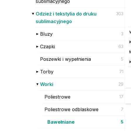
sublimacyjnego
Odzież i tekstylia do druku
303
sublimacyjnego
Bluzy
3
Czapki
63
Poszewki i wypełnienia
5
Torby
71
Worki
29
Poliestrowe
17
Poliestrowe odblaskowe
7
Bawełniane
5