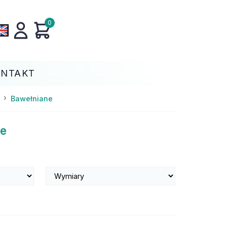
0
ONTAKT
Bawełniane
we