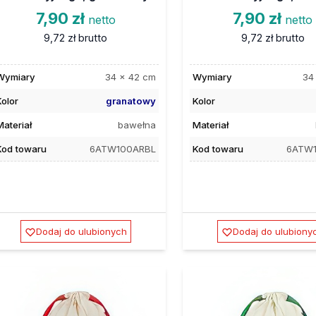
7,90 zł
7,90 zł
netto
netto
9,72 zł
brutto
9,72 zł
brutto
Wymiary
34 x 42 cm
Wymiary
34
Kolor
granatowy
Kolor
Materiał
bawełna
Materiał
Kod towaru
6ATW100ARBL
Kod towaru
6ATW
Dodaj do ulubionych
Dodaj do ulubiony