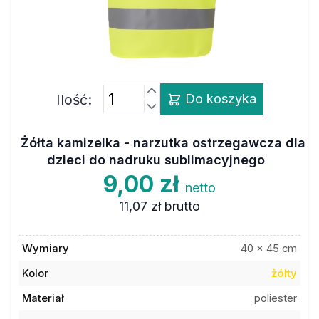
Ilość:
Do koszyka
Żółta kamizelka - narzutka ostrzegawcza dla
dzieci do nadruku sublimacyjnego
9,00 zł
netto
11,07 zł
brutto
Wymiary
40 x 45 cm
Kolor
żółty
Materiał
poliester
Kod towaru
6AOD020PJYE