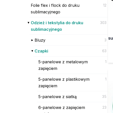
Folie flex i flock do druku
12
sublimacyjnego
Odzież i tekstylia do druku
303
sublimacyjnego
su
Bluzy
3
Czapki
63
5-panelowe z metalowym
1
zapięciem
5-panelowe z plastikowym
1
zapięciem
5-panelowe z siatką
35
6-panelowe z zapięciem
23