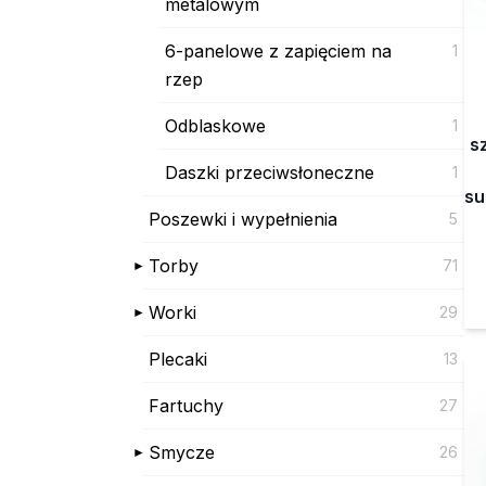
metalowym
6-panelowe z zapięciem na
1
rzep
Odblaskowe
1
s
Daszki przeciwsłoneczne
1
su
Poszewki i wypełnienia
5
Torby
71
Worki
29
Plecaki
13
Fartuchy
27
Smycze
26