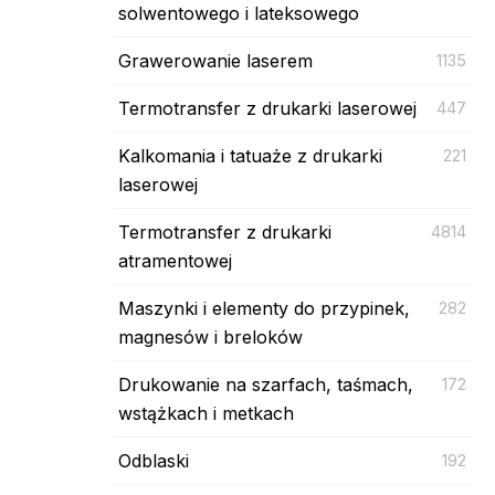
solwentowego i lateksowego
Grawerowanie laserem
1135
Termotransfer z drukarki laserowej
447
Kalkomania i tatuaże z drukarki
221
laserowej
Termotransfer z drukarki
4814
atramentowej
Maszynki i elementy do przypinek,
282
magnesów i breloków
Drukowanie na szarfach, taśmach,
172
wstążkach i metkach
Odblaski
192