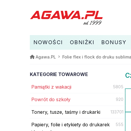
NOWOŚCI
OBNIŻKI
BONUSY
Agawa.PL
Folie flex i flock do druku subli
KATEGORIE TOWAROWE
C
Pamiątki z wakacji
5805
Powrót do szkoły
920
Tonery, tusze, taśmy i drukarki
133701
Papiery, folie i etykiety do drukarek
555