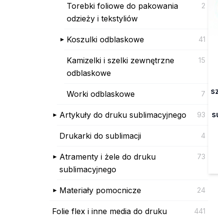
Torebki foliowe do pakowania
2
odzieży i tekstyliów
Koszulki odblaskowe
41
Kamizelki i szelki zewnętrzne
15
odblaskowe
s
Worki odblaskowe
7
s
Artykuły do druku sublimacyjnego
93
Drukarki do sublimacji
4
Atramenty i żele do druku
73
sublimacyjnego
Materiały pomocnicze
24
Folie flex i inne media do druku
441