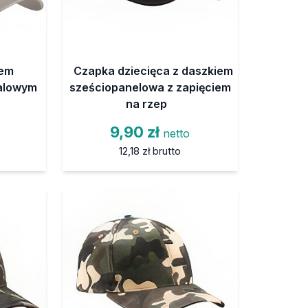
iem
Czapka dziecięca z daszkiem
talowym
sześciopanelowa z zapięciem
na rzep
9,90 zł
netto
12,18 zł
brutto