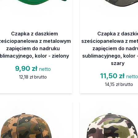
Czapka z daszkiem
Czapka z daszk
ześciopanelowa z metalowym
sześciopanelowa z me
zapięciem do nadruku
zapięciem do nadr
blimacyjnego, kolor - zielony
sublimacyjnego, kolor 
szary
9,90 zł
netto
11,50 zł
nett
12,18 zł
brutto
14,15 zł
brutto