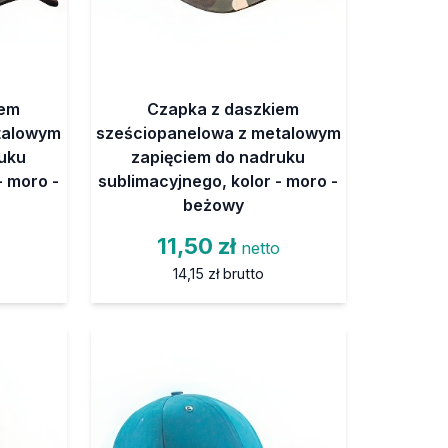
iem
Czapka z daszkiem
talowym
sześciopanelowa z metalowym
uku
zapięciem do nadruku
- moro -
sublimacyjnego, kolor - moro -
beżowy
11,50 zł
o
netto
14,15 zł
brutto