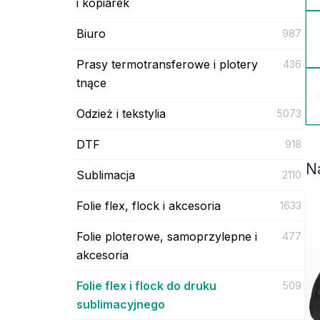
i kopiarek
Biuro
987
Prasy termotransferowe i plotery
436
tnące
Odzież i tekstylia
5073
DTF
918
N
Sublimacja
2110
Folie flex, flock i akcesoria
1633
Folie ploterowe, samoprzylepne i
477
akcesoria
Folie flex i flock do druku
509
sublimacyjnego