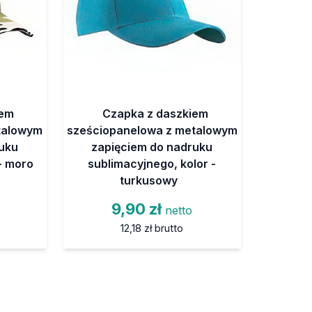
iem
Czapka z daszkiem
talowym
sześciopanelowa z metalowym
uku
zapięciem do nadruku
- moro
sublimacyjnego, kolor -
turkusowy
o
9,90 zł
netto
12,18 zł
brutto