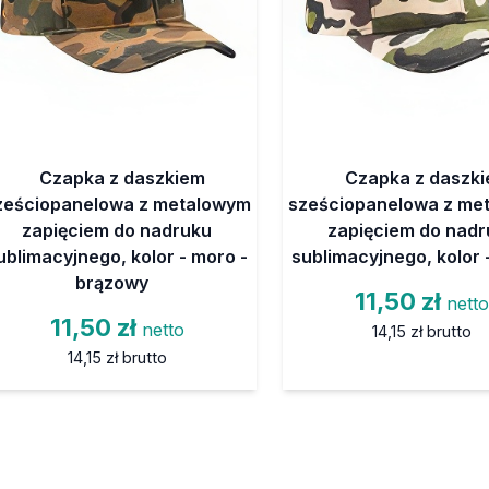
Czapka z daszkiem
Czapka z daszk
ześciopanelowa z metalowym
sześciopanelowa z me
zapięciem do nadruku
zapięciem do nadr
ublimacyjnego, kolor - moro -
sublimacyjnego, kolor 
brązowy
11,50 zł
nett
11,50 zł
netto
14,15 zł
brutto
14,15 zł
brutto