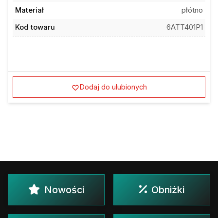
Materiał
płótno
Kod towaru
6ATT401P1
Dodaj do ulubionych
Nowości
Obniżki