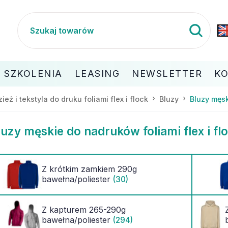
SZKOLENIA
LEASING
NEWSLETTER
K
ież i tekstyla do druku foliami flex i flock
Bluzy
Bluzy męs
luzy męskie do nadruków foliami flex i fl
Z krótkim zamkiem 290g
bawełna/poliester
(30)
Z kapturem 265-290g
bawełna/poliester
(294)