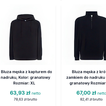
Bluza męska z kapturem do
Bluza męska z kró
nadruku, Kolor: granatowy
zamkiem do nadruku 
Rozmiar: XL
granatowy Rozmiar
63,93 zł
67,00 zł
netto
nett
78,63 zł
brutto
82,41 zł
brutto