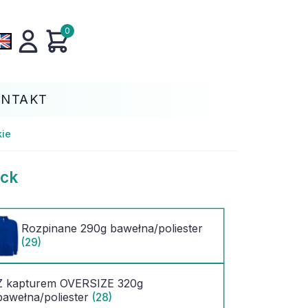
0
ONTAKT
kie
ock
Rozpinane 290g bawełna/poliester
(29)
Z kapturem OVERSIZE 320g
bawełna/poliester
(28)