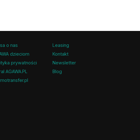
sa o nas
Leasing
AWA dzieciom
Kontakt
ityka prywatności
Newsletter
ral AGAWA.PL
Blog
motransfer.pl