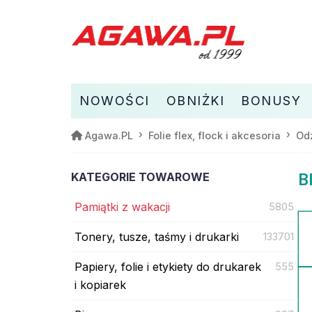
NOWOŚCI
OBNIŻKI
BONUSY
Agawa.PL
Folie flex, flock i akcesoria
Odz
KATEGORIE TOWAROWE
B
Pamiątki z wakacji
5805
Tonery, tusze, taśmy i drukarki
133701
Papiery, folie i etykiety do drukarek
555
i kopiarek