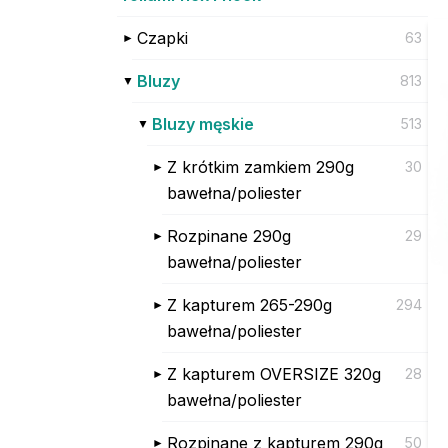
Czapki
63
Bluzy
813
Bluzy męskie
513
Z krótkim zamkiem 290g
30
bawełna/poliester
Rozpinane 290g
29
bawełna/poliester
Z kapturem 265-290g
294
bawełna/poliester
Z kapturem OVERSIZE 320g
28
bawełna/poliester
Rozpinane z kapturem 290g
50