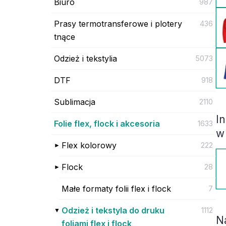
Biuro
987
Prasy termotransferowe i plotery
436
tnące
Odzież i tekstylia
5073
DTF
918
Sublimacja
2110
I
Folie flex, flock i akcesoria
1633
w
Flex kolorowy
222
Flock
28
Małe formaty folii flex i flock
7
Odzież i tekstyla do druku
1112
N
foliami flex i flock