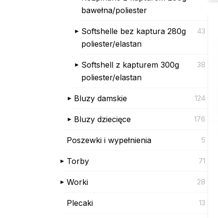
bawełna/poliester
Softshelle bez kaptura 280g
43
poliester/elastan
Softshell z kapturem 300g
38
poliester/elastan
Bluzy damskie
124
Bluzy dziecięce
176
Poszewki i wypełnienia
5
Torby
71
Worki
28
Plecaki
13