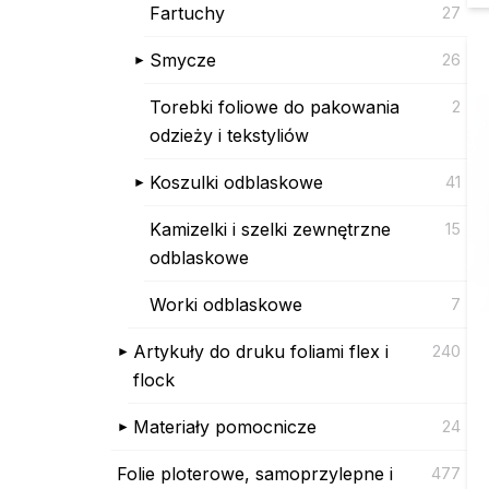
Fartuchy
27
Smycze
26
Torebki foliowe do pakowania
2
odzieży i tekstyliów
Koszulki odblaskowe
41
Kamizelki i szelki zewnętrzne
15
odblaskowe
Worki odblaskowe
7
Artykuły do druku foliami flex i
240
flock
Materiały pomocnicze
24
Folie ploterowe, samoprzylepne i
477