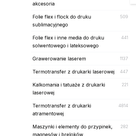
akcesoria
Folie flex i flock do druku
509
sublimacyjnego
Folie flex i inne media do druku
441
solwentowego i lateksowego
Grawerowanie laserem
1137
Termotransfer z drukarki laserowej
447
Kalkomania i tatuaże z drukarki
221
laserowej
Termotransfer z drukarki
4814
atramentowej
Maszynki i elementy do przypinek,
282
magnesów i breloków