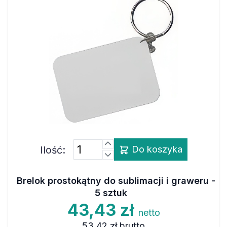
Ilość:
Do koszyka
Brelok prostokątny do sublimacji i graweru -
5 sztuk
43,43 zł
netto
53,42 zł
brutto