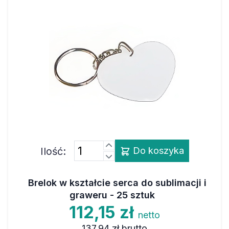
Ilość:
Do koszyka
Brelok w kształcie serca do sublimacji i
graweru - 25 sztuk
112,15 zł
netto
137,94 zł
brutto