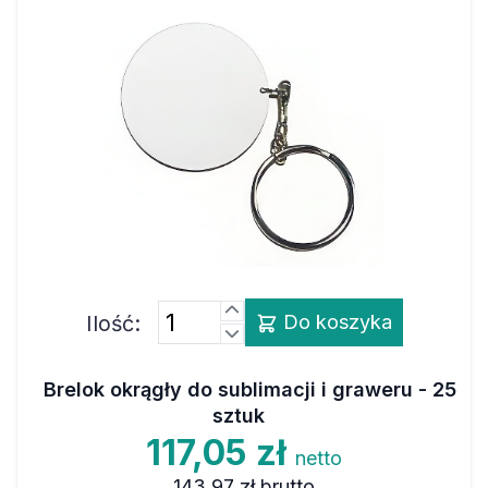
Ilość:
Do koszyka
Brelok okrągły do sublimacji i graweru - 25
sztuk
117,05 zł
netto
143,97 zł
brutto