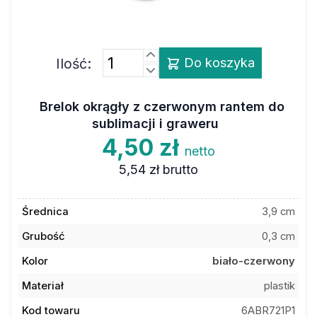
Ilość:
Do koszyka
Brelok okrągły z czerwonym rantem do
sublimacji i graweru
4,50 zł
netto
5,54 zł
brutto
Średnica
3,9 cm
Grubość
0,3 cm
Kolor
biało-czerwony
Materiał
plastik
Kod towaru
6ABR721P1