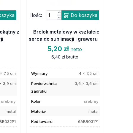
oszyka
Ilość:
Do koszyka
okątny z
Brelok metalowy w kształcie
ji
serca do sublimacji i graweru
5,20 zł
netto
6,40 zł
brutto
x 7,5 cm
Wymiary
4 x 7,5 cm
x 3,9 cm
Powierzchnia
3,6 x 3,6 cm
zadruku
srebrny
Kolor
srebrny
metal
Materiał
metal
BR032P1
Kod towaru
6ABR031P1