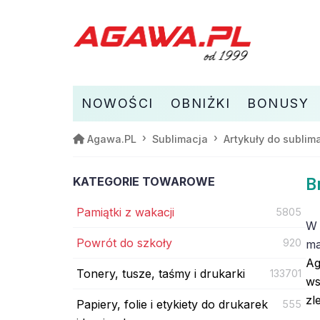
NOWOŚCI
OBNIŻKI
BONUSY
Agawa.PL
Sublimacja
Artykuły do sublima
KATEGORIE TOWAROWE
B
Pamiątki z wakacji
5805
W 
Powrót do szkoły
920
mał
Ag
Tonery, tusze, taśmy i drukarki
133701
ws
zl
Papiery, folie i etykiety do drukarek
555