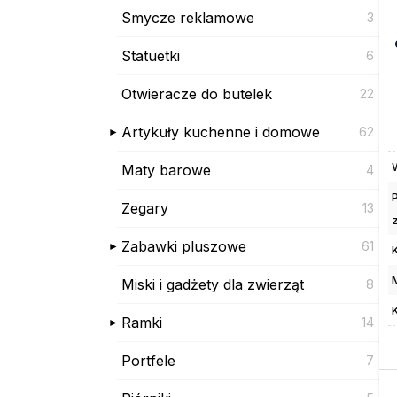
Smycze reklamowe
3
Statuetki
6
Otwieracze do butelek
22
Artykuły kuchenne i domowe
62
Maty barowe
4
Zegary
13
Zabawki pluszowe
61
Miski i gadżety dla zwierząt
8
Ramki
14
Portfele
7