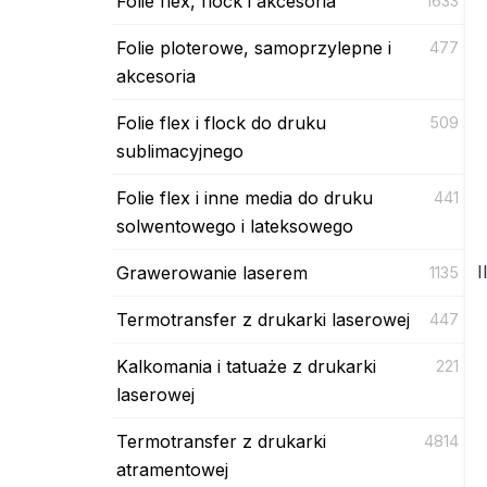
Folie flex, flock i akcesoria
1633
Folie ploterowe, samoprzylepne i
477
akcesoria
Folie flex i flock do druku
509
sublimacyjnego
Folie flex i inne media do druku
441
solwentowego i lateksowego
I
Grawerowanie laserem
1135
Termotransfer z drukarki laserowej
447
Kalkomania i tatuaże z drukarki
221
laserowej
Termotransfer z drukarki
4814
atramentowej