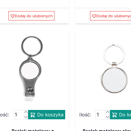
Dodaj do ulubionych
Dodaj do ulubiony
lość:
Do koszyka
Ilość:
Do k
Brelok metalowy z
Brelok metalowy okr