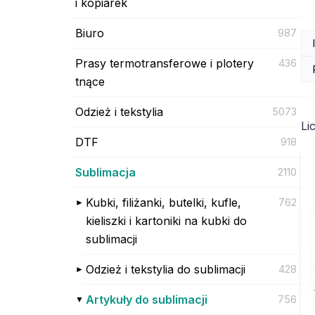
i kopiarek
Biuro
987
Prasy termotransferowe i plotery
436
tnące
Odzież i tekstylia
5073
Li
DTF
918
Sublimacja
2110
Kubki, filiżanki, butelki, kufle,
762
kieliszki i kartoniki na kubki do
sublimacji
Odzież i tekstylia do sublimacji
428
Artykuły do sublimacji
756