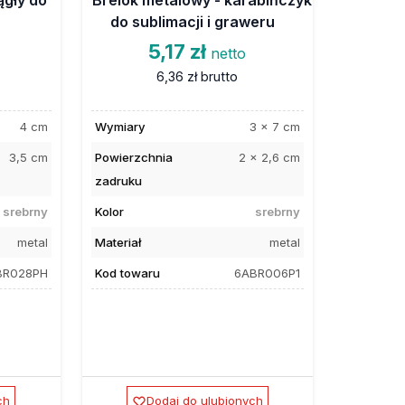
do sublimacji i graweru
5,17 zł
netto
6,36 zł
brutto
4 cm
Wymiary
3 x 7 cm
3,5 cm
Powierzchnia
2 x 2,6 cm
zadruku
srebrny
Kolor
srebrny
metal
Materiał
metal
BR028PH
Kod towaru
6ABR006P1
ch
Dodaj do ulubionych