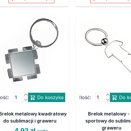
lość:
Do koszyka
Ilość:
Do k
Brelok metalowy kwadratowy
Brelok metalowy - 
do sublimacji i graweru
sportowy do sublima
graweru
4,93 zł
netto