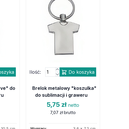
oszyka
Ilość:
Do koszyka
ove" do
Brelok metalowy "koszulka"
ru
do sublimacji i graweru
5,75 zł
netto
7,07 zł
brutto
 10,5 cm
Wymiary
3,6 x 7,2 cm