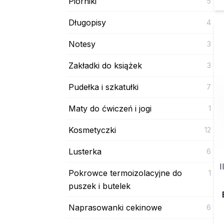
Piórniki
5
Długopisy
4
Notesy
3
Zakładki do książek
3
Pudełka i szkatułki
7
Maty do ćwiczeń i jogi
1
Kosmetyczki
12
Lusterka
6
I
Pokrowce termoizolacyjne do
1
puszek i butelek
Naprasowanki cekinowe
6