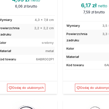
6,17 zł
netto
6,06 zł
brutto
7,59 zł
brutto
Wymiary
4,3 x 7,8 cm
Wymiary
3,5 
Powierzchnia
2,2 x 2,2 cm
Powierzchnia
3,3 
zadruku
zadruku
Kolor
srebrny
Kolor
Materiał
metal
Materiał
Kod towaru
6ABR002P1
Kod towaru
6A
Dodaj do ulubionych
Dodaj do ulubiony