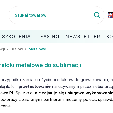
SZKOLENIA
LEASING
NEWSLETTER
K
cji
Breloki
Metalowe
reloki metalowe do sublimacji
przypadku zamiaru użycia produktów do grawerowania,
r
ej ilości i
przetestowanie
na używanym przez siebie urzą
awa.PL Sp. z o.o.
nie zajmuje się usługowo wykonywani
półpracy z zaufanymi partnerami możemy polecić sprawdz
ecenie.