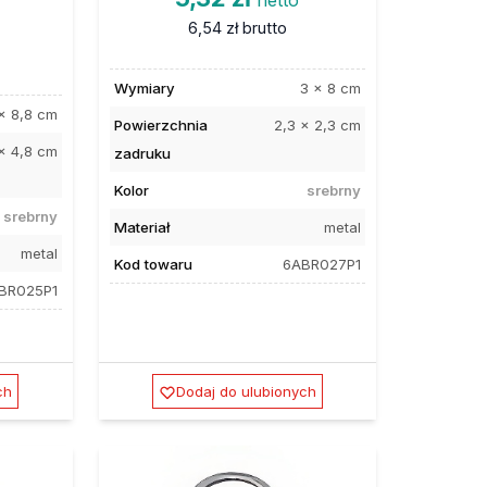
6,54 zł
brutto
Wymiary
3 x 8 cm
x 8,8 cm
Powierzchnia
2,3 x 2,3 cm
x 4,8 cm
zadruku
Kolor
srebrny
srebrny
Materiał
metal
metal
Kod towaru
6ABR027P1
BR025P1
ch
Dodaj do ulubionych