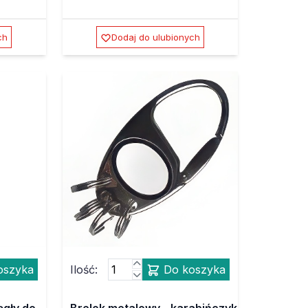
ch
Dodaj do ulubionych
oszyka
Ilość:
Do koszyka
ągły do
Brelok metalowy - karabińczyk