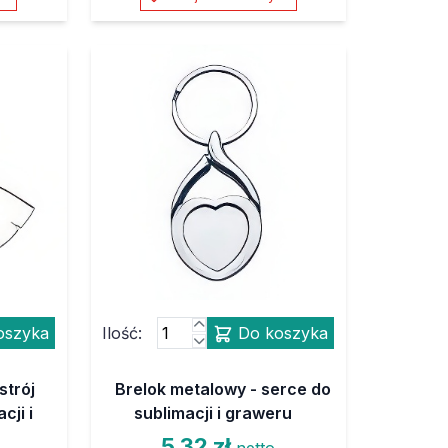
oszyka
Ilość:
Do koszyka
strój
Brelok metalowy - serce do
cji i
sublimacji i graweru
5,32 zł
netto