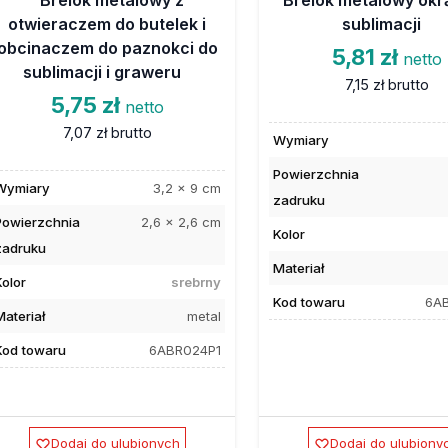
otwieraczem do butelek i
sublimacji
obcinaczem do paznokci do
5,81 zł
netto
sublimacji i graweru
7,15 zł
brutto
5,75 zł
netto
7,07 zł
brutto
Wymiary
Powierzchnia
Wymiary
3,2 x 9 cm
zadruku
Powierzchnia
2,6 x 2,6 cm
Kolor
zadruku
Materiał
Kolor
srebrny
Kod towaru
6A
Materiał
metal
Kod towaru
6ABR024P1
Dodaj do ulubionych
Dodaj do ulubiony