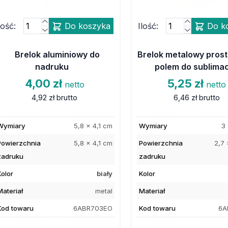
lość:
Do koszyka
Ilość:
Do k
Brelok aluminiowy do
Brelok metalowy prost
nadruku
polem do sublimac
4,00 zł
5,25 zł
netto
netto
4,92 zł
brutto
6,46 zł
brutto
Wymiary
5,8 x 4,1 cm
Wymiary
3 
Powierzchnia
5,8 x 4,1 cm
Powierzchnia
2,7 
zadruku
zadruku
Kolor
biały
Kolor
Materiał
metal
Materiał
Kod towaru
6ABR703EO
Kod towaru
6A