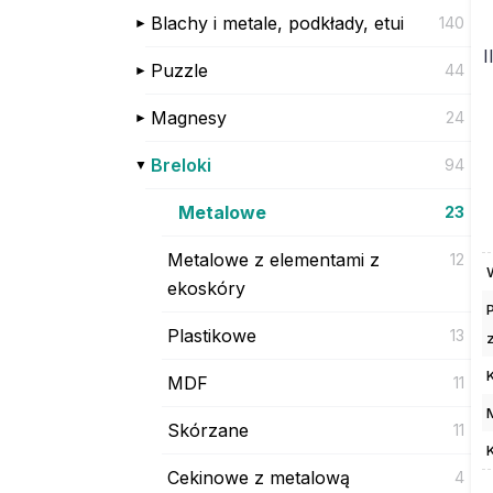
Blachy i metale, podkłady, etui
140
I
Puzzle
44
Magnesy
24
Breloki
94
Metalowe
23
Metalowe z elementami z
12
ekoskóry
Plastikowe
13
MDF
11
Skórzane
11
Cekinowe z metalową
4