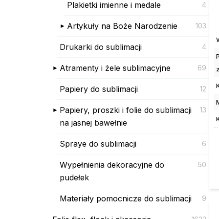
Plakietki imienne i medale
4
Artykuły na Boże Narodzenie
103
Drukarki do sublimacji
4
Atramenty i żele sublimacyjne
69
Papiery do sublimacji
12
Papiery, proszki i folie do sublimacji
13
na jasnej bawełnie
Spraye do sublimacji
6
Wypełnienia dekoracyjne do
50
pudełek
Materiały pomocnicze do sublimacji
9