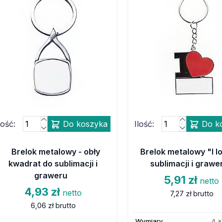
lość:
Do koszyka
Ilość:
Do k
Brelok metalowy - obły
Brelok metalowy "I l
kwadrat do sublimacji i
sublimacji i grawe
graweru
5,91 zł
netto
4,93 zł
netto
7,27 zł
brutto
6,06 zł
brutto
Wymiary
4 x