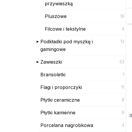
przywieszką
Pluszowe
16
Filcowe i tekstylne
4
Podkładki pod myszkę i
13
gamingowe
Zawieszki
53
Bransoletki
1
Flagi i proporczyki
11
Płytki ceramiczne
8
Płytki kamienne
9
I
Porcelana nagrobkowa
4