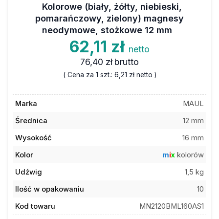
Kolorowe (biały, żółty, niebieski,
pomarańczowy, zielony) magnesy
neodymowe, stożkowe 12 mm
62,11 zł
netto
76,40 zł
brutto
( Cena za 1 szt.:
6,21 zł
netto )
Marka
MAUL
Średnica
12 mm
Wysokość
16 mm
Kolor
m
i
x
kolorów
Udźwig
1,5 kg
Ilość w opakowaniu
10
Kod towaru
MN2120BML160AS1