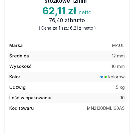
stożkowe 12mm
62,11 zł
netto
76,40 zł
brutto
( Cena za 1 szt.:
6,21 zł
netto )
Marka
MAUL
Średnica
12 mm
Wysokość
16 mm
Kolor
m
i
x
kolorów
Udźwig
1,5 kg
Ilość w opakowaniu
10
Kod towaru
MN2120BML160AS