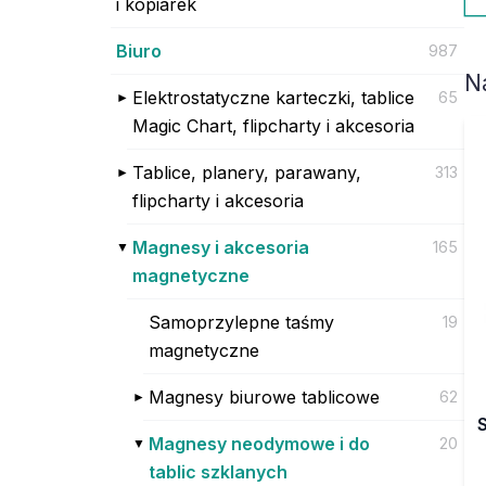
i kopiarek
Biuro
987
N
Elektrostatyczne karteczki, tablice
65
Magic Chart, flipcharty i akcesoria
Tablice, planery, parawany,
313
flipcharty i akcesoria
Magnesy i akcesoria
165
magnetyczne
Samoprzylepne taśmy
19
magnetyczne
Magnesy biurowe tablicowe
62
Magnesy neodymowe i do
20
tablic szklanych