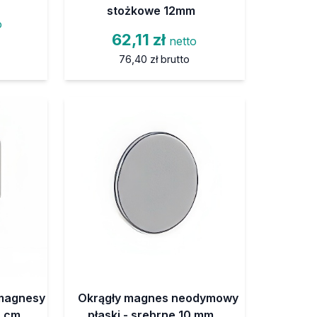
stożkowe 12mm
o
62,11 zł
netto
76,40 zł
brutto
magnesy
Okrągły magnes neodymowy
0 cm
płaski - srebrne 10 mm