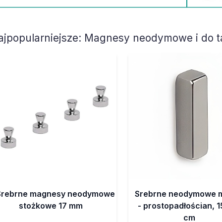
ajpopularniejsze:
Magnesy neodymowe i do ta
Srebrne magnesy neodymowe
Srebrne neodymowe 
stożkowe 17 mm
- prostopadłościan, 
cm