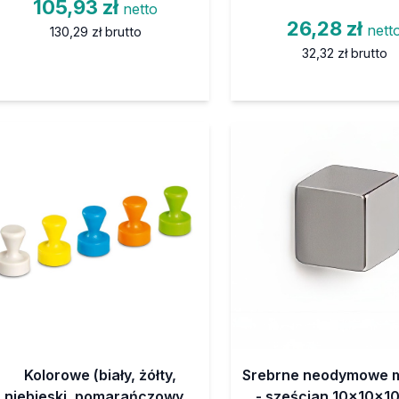
105,93 zł
netto
26,28 zł
nett
130,29 zł
brutto
32,32 zł
brutto
Kolorowe (biały, żółty,
Srebrne neodymowe 
niebieski, pomarańczowy,
- sześcian 10x10x1