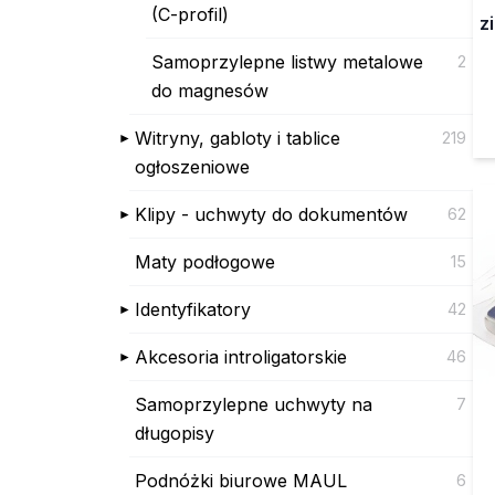
(C-profil)
z
Samoprzylepne listwy metalowe
2
do magnesów
Witryny, gabloty i tablice
219
ogłoszeniowe
Klipy - uchwyty do dokumentów
62
Maty podłogowe
15
Identyfikatory
42
Akcesoria introligatorskie
46
Samoprzylepne uchwyty na
7
długopisy
Podnóżki biurowe MAUL
6