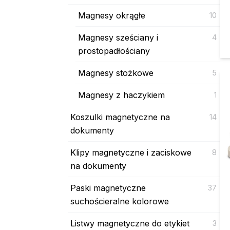
Magnesy okrągłe
10
Magnesy sześciany i
4
prostopadłościany
Magnesy stożkowe
5
Magnesy z haczykiem
1
Koszulki magnetyczne na
14
dokumenty
Klipy magnetyczne i zaciskowe
8
na dokumenty
Paski magnetyczne
37
suchościeralne kolorowe
Listwy magnetyczne do etykiet
3