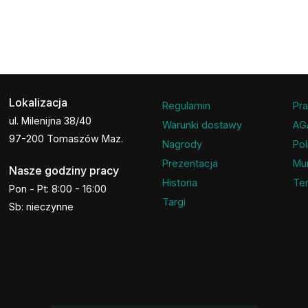
Lokalizacja
Regulamin
Pra
ul. Milenijna 38/40
Warunki dostawy
AG
97-200 Tomaszów Maz.
Nagrody
Pol
Prezentacja
Mu
Nasze godziny pracy
Historia
Ter
Pon - Pt: 8:00 - 16:00
Targi
Sb: nieczynne