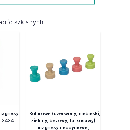
blic szklanych
magnesy
Kolorowe (czerwony, niebieski,
15x4x4
zielony, beżowy, turkusowy)
magnesy neodymowe,