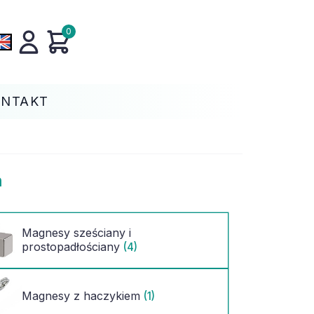
0
ONTAKT
h
Magnesy sześciany i
prostopadłościany
(4)
Magnesy z haczykiem
(1)