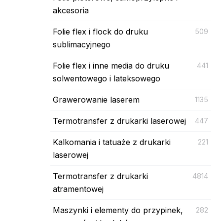
akcesoria
Folie flex i flock do druku
509
sublimacyjnego
Folie flex i inne media do druku
441
solwentowego i lateksowego
Grawerowanie laserem
1135
Termotransfer z drukarki laserowej
447
Kalkomania i tatuaże z drukarki
221
laserowej
Termotransfer z drukarki
4814
atramentowej
Maszynki i elementy do przypinek,
282