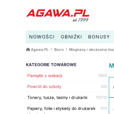
NOWOŚCI
OBNIŻKI
BONUSY
Agawa.PL
Biuro
Magnesy i akcesoria ma
KATEGORIE TOWAROWE
M
Pamiątki z wakacji
5805
Powrót do szkoły
920
Tonery, tusze, taśmy i drukarki
133701
Papiery, folie i etykiety do drukarek
555