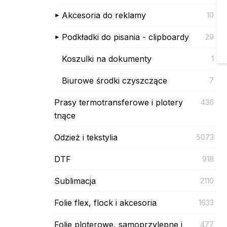
Akcesoria do reklamy
10
Podkładki do pisania - clipboardy
29
Koszulki na dokumenty
1
Biurowe środki czyszczące
7
Prasy termotransferowe i plotery
436
tnące
Odzież i tekstylia
5073
DTF
918
Sublimacja
2110
Folie flex, flock i akcesoria
1633
Folie ploterowe, samoprzylepne i
477