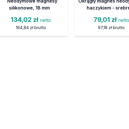
Neodymowe magnesy
Okrągły magnes neod
silikonowe, 18 mm
haczykiem - srebr
134,02 zł
79,01 zł
netto
nett
164,84 zł
brutto
97,18 zł
brutto