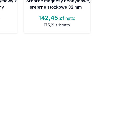
ymowy z
Srebrne magnesy neodymowe,
ny
srebrne stożkowe 32 mm
142,45 zł
o
netto
175,21 zł
brutto