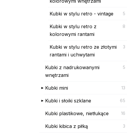
kolorowymi wnętrzami
Kubki w stylu retro - vintage
5
Kubki w stylu retro z
8
kolorowymi rantami
Kubki w stylu retro ze złotymi
3
rantami i uchwytami
Kubki z nadrukowanymi
5
wnętrzami
Kubki mini
13
Kubki i słoiki szklane
65
Kubki plastikowe, nietłukące
16
Kubki kibica z piłką
3