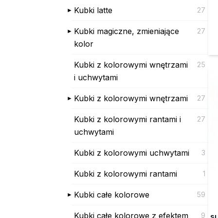
Kubki latte
27
Kubki magiczne, zmieniające
27
kolor
Kubki z kolorowymi wnętrzami
25
i uchwytami
Kubki z kolorowymi wnętrzami
27
Kubki z kolorowymi rantami i
27
uchwytami
Kubki z kolorowymi uchwytami
3
Kubki z kolorowymi rantami
1
Kubki całe kolorowe
59
Kubki całe kolorowe z efektem
9
su