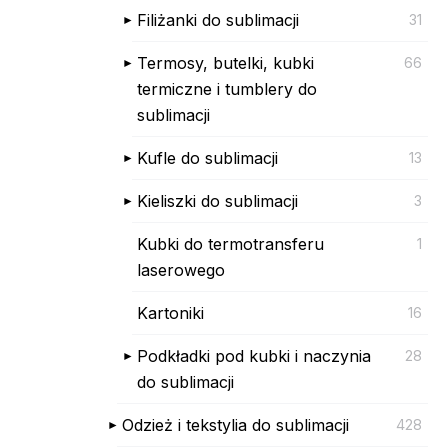
Filiżanki do sublimacji
31
Termosy, butelki, kubki
66
termiczne i tumblery do
sublimacji
Kufle do sublimacji
13
Kieliszki do sublimacji
3
Kubki do termotransferu
1
laserowego
Kartoniki
16
Podkładki pod kubki i naczynia
28
do sublimacji
Odzież i tekstylia do sublimacji
428