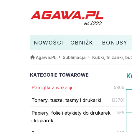
NOWOŚCI
OBNIŻKI
BONUSY
Agawa.PL
Sublimacja
Kubki, filiżanki, bu
KATEGORIE TOWAROWE
K
Pamiątki z wakacji
5805
Tonery, tusze, taśmy i drukarki
133701
Papiery, folie i etykiety do drukarek
555
i kopiarek