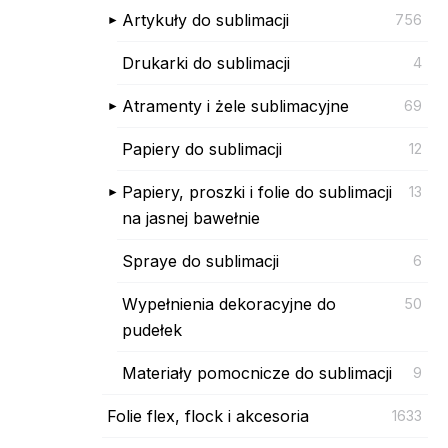
Artykuły do sublimacji
756
Drukarki do sublimacji
4
Atramenty i żele sublimacyjne
69
Papiery do sublimacji
12
Papiery, proszki i folie do sublimacji
13
na jasnej bawełnie
Spraye do sublimacji
6
Wypełnienia dekoracyjne do
50
pudełek
Materiały pomocnicze do sublimacji
9
Folie flex, flock i akcesoria
1633