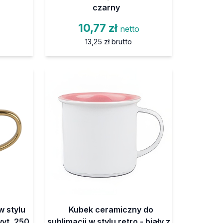
czarny
10,77 zł
netto
13,25 zł
brutto
w stylu
Kubek ceramiczny do
wyt, 250
sublimacji w stylu retro - biały z