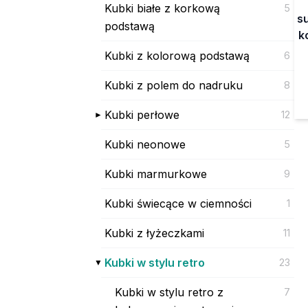
Kubki białe z korkową
5
su
podstawą
k
Kubki z kolorową podstawą
6
Kubki z polem do nadruku
8
Kubki perłowe
12
Kubki neonowe
5
Kubki marmurkowe
9
Kubki świecące w ciemności
1
Kubki z łyżeczkami
11
Kubki w stylu retro
23
Kubki w stylu retro z
7