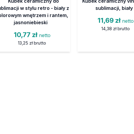
Kubek ceramiczny do
Kubek ceramiczny vin
blimacji w stylu retro - biały z
sublimacji, biały
olorowym wnętrzem i rantem,
11,69 zł
netto
jasnoniebieski
14,38 zł
brutto
10,77 zł
netto
13,25 zł
brutto