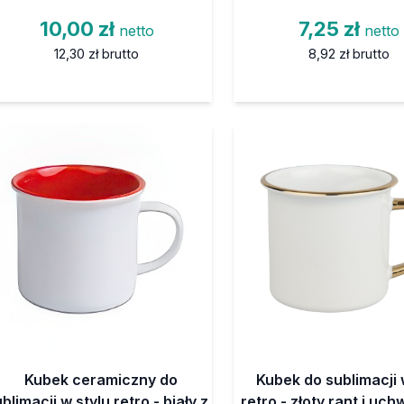
10,00 zł
7,25 zł
netto
netto
12,30 zł
brutto
8,92 zł
brutto
Kubek ceramiczny do
Kubek do sublimacji 
blimacji w stylu retro - biały z
retro - złoty rant i uch