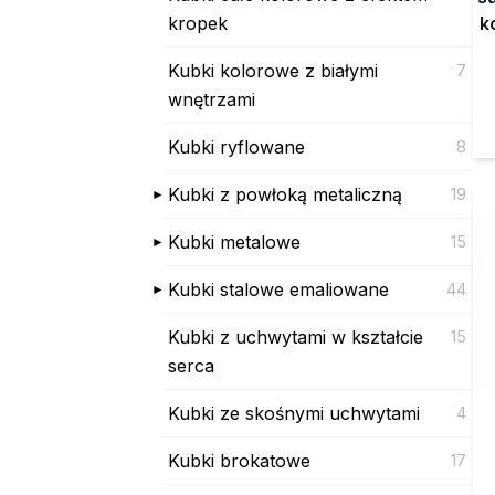
kropek
k
Kubki kolorowe z białymi
7
wnętrzami
Kubki ryflowane
8
Kubki z powłoką metaliczną
19
Kubki metalowe
15
Kubki stalowe emaliowane
44
Kubki z uchwytami w kształcie
15
serca
Kubki ze skośnymi uchwytami
4
Kubki brokatowe
17