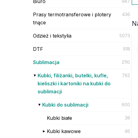
Biuro
987
Prasy termotransferowe i plotery
436
tnące
N
Odzież i tekstylia
5073
DTF
918
Sublimacja
2110
Kubki, filiżanki, butelki, kufle,
762
kieliszki i kartoniki na kubki do
sublimacji
Kubki do sublimacji
600
Kubki białe
38
Kubki kawowe
46