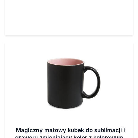
Magiczny matowy kubek do sublimacji i
graweru zmieniający kolor z kolorowym