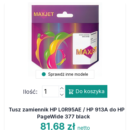
Sprawdź inne modele
Ilość:
Do koszyka
Tusz zamiennik HP L0R95AE / HP 913A do HP
PageWide 377 black
81,68 zł
netto