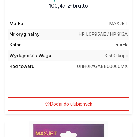
100,47 zł
brutto
Marka
MAXJET
Nr oryginalny
HP L0R95AE / HP 913A
Kolor
black
Wydajność / Waga
3.500 kopii
Kod towaru
011H0FAGABB00000MX
Dodaj do ulubionych