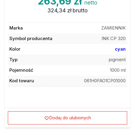
263,69 zł
netto
324,34 zł
brutto
Marka
ZAMIENNIK
Symbol producenta
INK CP 320
Kolor
cyan
Typ
pigment
Pojemność
1000 ml
Kod towaru
061H0FAO1CP01000
Dodaj do ulubionych