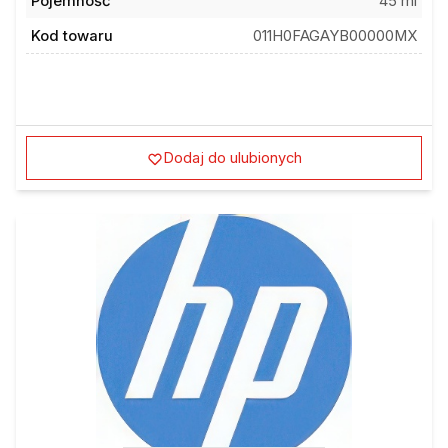
Pojemność
45 ml
Kod towaru
011H0FAGAYB00000MX
Dodaj do ulubionych