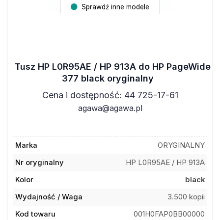
Sprawdź inne modele
Tusz HP L0R95AE / HP 913A do HP PageWide
377 black oryginalny
Cena i dostępność: 44 725-17-61
agawa@agawa.pl
Marka
ORYGINALNY
Nr oryginalny
HP L0R95AE / HP 913A
Kolor
black
Wydajność / Waga
3.500 kopii
Kod towaru
001H0FAP0BB00000