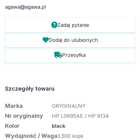
agawa@agawa.pl
Zadaj pytanie
Dodaj do ulubionych
Przesyłka
Szczegóły towaru
Marka
ORYGINALNY
Nr oryginalny
HP L0R95AE / HP 913A
Kolor
black
Wydajność / Waga
3.500 kopii