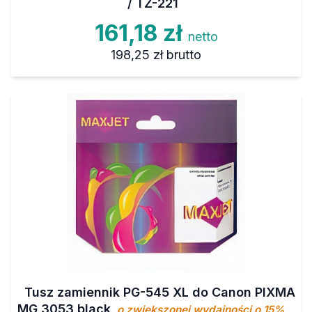
/ TZ-221
161,18 zł
netto
198,25 zł
brutto
Tusz zamiennik PG-545 XL do Canon PIXMA
MG 3053 black
o zwiększonej wydajności o 15%.